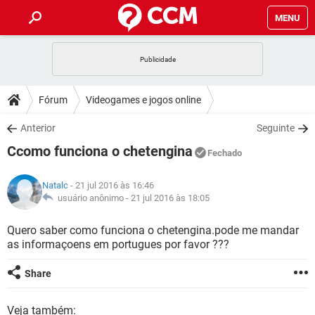
MENU
INÍCIO
JOGOS
WHATSAPP
DICAS
Fórum
Videogames e jogos online
CELULAR
FACEBOOK
JOGOS
WHATSAPP
DOWNLOADS
Anterior
Seguinte
OUTLOOK
EXCEL
CELULAR
FACEBOOK
Ccomo funciona o chetengina
INSTAGRAM
JOGOS
GMAIL
WHATSAPP
Fechado
FÓRUM
OUTLOOK
EXCEL
GUIA DE COMPRAS
CELULAR
FACEBOOK
Natalc
- 21 jul 2016 às 16:46
INSTAGRAM
JOGOS
GMAIL
WHATSAPP
GLOSSÁRIO
usuário anônimo -
21 jul 2016 às 18:05
OUTLOOK
EXCEL
GUIA DE COMPRAS
CELULAR
FACEBOOK
INSTAGRAM
JOGOS
GMAIL
WHATSAPP
Quero saber como funciona o chetengina.pode me mandar
OUTLOOK
EXCEL
as informaçoens em portugues por favor ???
GUIA DE COMPRAS
CELULAR
FACEBOOK
INSTAGRAM
GMAIL
OUTLOOK
EXCEL
Share
GUIA DE COMPRAS
INSTAGRAM
GMAIL
Veja também: