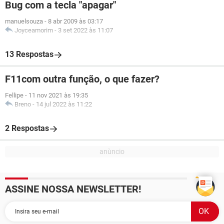
Bug com a tecla "apagar"
manuelsouza
-
8 abr 2009 às 03:17
Joyceamorim
-
3 set 2022 às 11:07
13 Respostas
F11com outra função, o que fazer?
Fellipe
-
11 nov 2021 às 19:35
Breno
-
14 jul 2022 às 11:22
2 Respostas
ASSINE NOSSA NEWSLETTER!