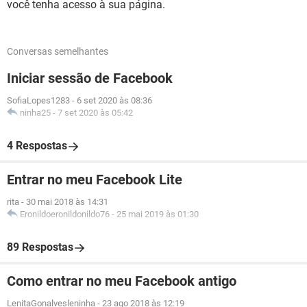
você tenha acesso à sua página.
Conversas semelhantes
Iniciar sessão de Facebook
SofiaLopes1283
-
6 set 2020 às 08:36
ninha25
-
7 set 2020 às 05:42
4 Respostas
Entrar no meu Facebook Lite
rita
-
30 mai 2018 às 14:31
Eronildoeronildonildo76
-
25 mai 2019 às 01:30
89 Respostas
Como entrar no meu Facebook antigo
LenitaGonalvesleninha
-
23 ago 2018 às 12:19