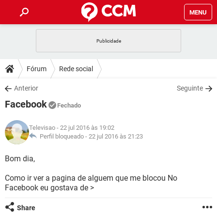
MENU
INÍCIO
JOGOS
WHATSAPP
DICAS
Fórum
Rede social
CELULAR
FACEBOOK
JOGOS
WHATSAPP
DOWNLOADS
Anterior
Seguinte
OUTLOOK
EXCEL
CELULAR
FACEBOOK
Facebook
INSTAGRAM
JOGOS
GMAIL
WHATSAPP
Fechado
FÓRUM
OUTLOOK
EXCEL
GUIA DE COMPRAS
CELULAR
FACEBOOK
Televisao
- 22 jul 2016 às 19:02
INSTAGRAM
JOGOS
GMAIL
WHATSAPP
GLOSSÁRIO
Perfil bloqueado -
22 jul 2016 às 21:23
OUTLOOK
EXCEL
GUIA DE COMPRAS
CELULAR
FACEBOOK
INSTAGRAM
JOGOS
GMAIL
WHATSAPP
Bom dia,
OUTLOOK
EXCEL
GUIA DE COMPRAS
CELULAR
FACEBOOK
Como ir ver a pagina de alguem que me blocou No
INSTAGRAM
GMAIL
Facebook eu gostava de >
OUTLOOK
EXCEL
GUIA DE COMPRAS
INSTAGRAM
GMAIL
Share