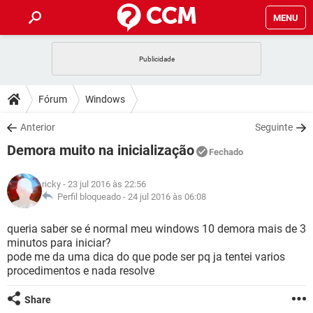
MENU
INÍCIO
JOGOS
WHATSAPP
DICAS
Fórum
Windows
CELULAR
FACEBOOK
JOGOS
WHATSAPP
DOWNLOADS
Anterior
Seguinte
OUTLOOK
EXCEL
CELULAR
FACEBOOK
Demora muito na inicialização
INSTAGRAM
JOGOS
GMAIL
WHATSAPP
Fechado
FÓRUM
OUTLOOK
EXCEL
GUIA DE COMPRAS
CELULAR
FACEBOOK
ricky
- 23 jul 2016 às 22:56
INSTAGRAM
JOGOS
GMAIL
WHATSAPP
GLOSSÁRIO
Perfil bloqueado -
24 jul 2016 às 06:08
OUTLOOK
EXCEL
GUIA DE COMPRAS
CELULAR
FACEBOOK
INSTAGRAM
JOGOS
GMAIL
WHATSAPP
queria saber se é normal meu windows 10 demora mais de 3
OUTLOOK
EXCEL
minutos para iniciar?
GUIA DE COMPRAS
CELULAR
FACEBOOK
pode me da uma dica do que pode ser pq ja tentei varios
INSTAGRAM
GMAIL
procedimentos e nada resolve
OUTLOOK
EXCEL
GUIA DE COMPRAS
INSTAGRAM
GMAIL
Share