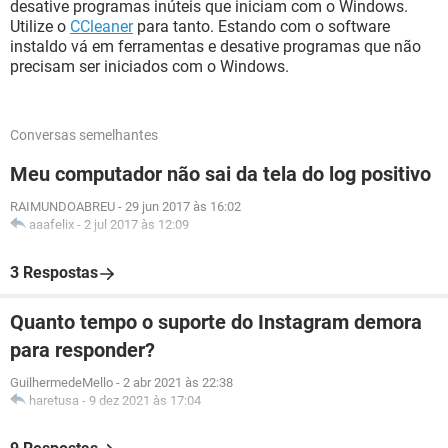
desative programas inúteis que iniciam com o Windows.
Utilize o
CCleaner
para tanto. Estando com o software
instaldo vá em ferramentas e desative programas que não
precisam ser iniciados com o Windows.
Conversas semelhantes
Meu computador não sai da tela do log positivo
RAIMUNDOABREU
-
29 jun 2017 às 16:02
aaafelix
-
2 jul 2017 às 12:09
3 Respostas
Quanto tempo o suporte do Instagram demora
para responder?
GuilhermedeMello
-
2 abr 2021 às 22:38
haretusa
-
9 dez 2021 às 17:04