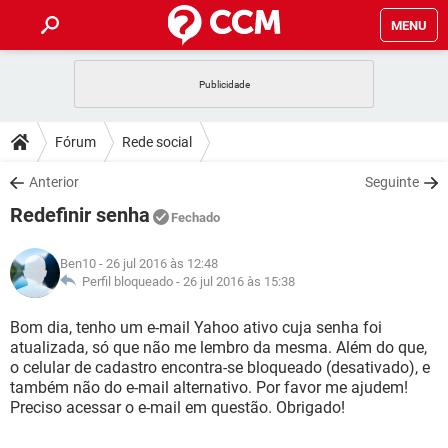
MENU
INÍCIO
JOGOS
WHATSAPP
DICAS
Fórum
Rede social
CELULAR
FACEBOOK
JOGOS
WHATSAPP
DOWNLOADS
Anterior
Seguinte
OUTLOOK
EXCEL
CELULAR
FACEBOOK
Redefinir senha
INSTAGRAM
JOGOS
GMAIL
WHATSAPP
Fechado
FÓRUM
OUTLOOK
EXCEL
GUIA DE COMPRAS
CELULAR
FACEBOOK
Ben10
- 26 jul 2016 às 12:48
INSTAGRAM
JOGOS
GMAIL
WHATSAPP
GLOSSÁRIO
Perfil bloqueado -
26 jul 2016 às 15:38
OUTLOOK
EXCEL
GUIA DE COMPRAS
CELULAR
FACEBOOK
INSTAGRAM
JOGOS
GMAIL
WHATSAPP
Bom dia, tenho um e-mail Yahoo ativo cuja senha foi
OUTLOOK
EXCEL
atualizada, só que não me lembro da mesma. Além do que,
GUIA DE COMPRAS
CELULAR
FACEBOOK
o celular de cadastro encontra-se bloqueado (desativado), e
INSTAGRAM
GMAIL
também não do e-mail alternativo. Por favor me ajudem!
OUTLOOK
EXCEL
GUIA DE COMPRAS
Preciso acessar o e-mail em questão. Obrigado!
INSTAGRAM
GMAIL