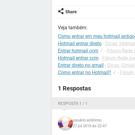
Share
Veja também:
Como entrar em meu hotmail antigo
Hotmail entrar direto
-
Dicas -Hotmai
Entrar hotmail ccm
✓
-
Fórum Rede s
Hotmail entrar ccm
-
Fórum Rede soc
Entrar direto no gmail
-
Dicas -Gmail
Como entrar no Hotmail?
✓
-
Fórum 
1 Respostas
RESPOSTA 1 / 1
usuário anônimo
27 jul 2016 às 22:47