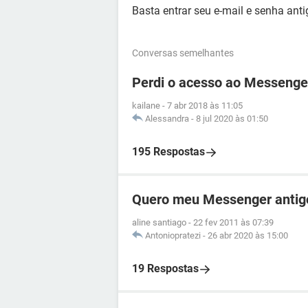
Basta entrar seu e-mail e senha anti
Conversas semelhantes
Perdi o acesso ao Messenge
kailane
-
7 abr 2018 às 11:05
Alessandra
-
8 jul 2020 às 01:50
195 Respostas
Quero meu Messenger antig
aline santiago
-
22 fev 2011 às 07:39
Antoniopratezi
-
26 abr 2020 às 15:00
19 Respostas