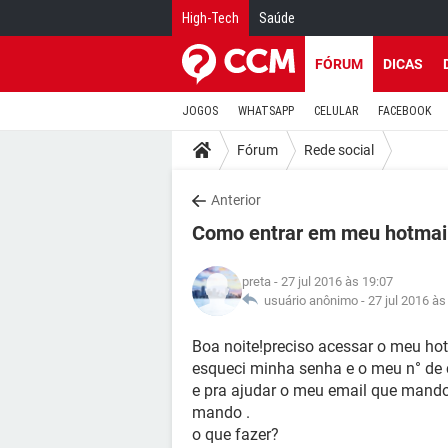
High-Tech
Saúde
FÓRUM
DICAS
JOGOS
WHATSAPP
CELULAR
FACEBOOK
Fórum
Rede social
Anterior
Como entrar em meu hotmail
preta
- 27 jul 2016 às 19:07
usuário anônimo -
27 jul 2016 às
Boa noite!preciso acessar o meu h
esqueci minha senha e o meu n° de c
e pra ajudar o meu email que mando 
mando .
o que fazer?