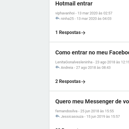
Hotmail entrar
viphavanhoi
-
13 mar 2020 às 02:57
ninha25
-
13 mar 2020 às 04:03
1 Respostas
Como entrar no meu Facebo
LenitaGonalvesleninha
-
23 ago 2018 às 12:1
Andreia
-
27 ago 2018 às 08:43
2 Respostas
Quero meu Messenger de vo
fernandosilva
-
25 jun 2018 às 15:55
Jessicasouza
-
15 jun 2019 às 15:57