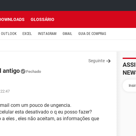
DOWNLOADS
GLOSSÁRIO
OUTLOOK
EXCEL
INSTAGRAM
GMAIL
GUIA DE COMPRAS
Seguinte
ASS
 antigo
NEW
Fechado
 22:47
otmail com um pouco de ungencia.
elular esta desativado o q eu posso fazer?
a eles , eles não aceitam, as informações que