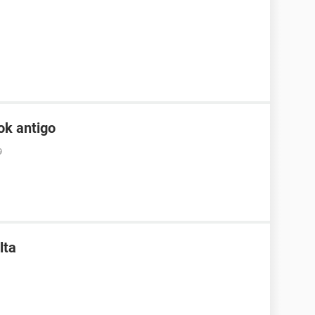
ok antigo
9
lta