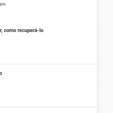
gos.
r, como recuperá-lo
o