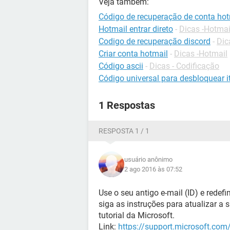
Veja também:
Código de recuperação de conta hot
Hotmail entrar direto
-
Dicas -Hotmai
Codigo de recuperação discord
-
Dic
Criar conta hotmail
-
Dicas -Hotmail
Código ascii
-
Dicas - Codificação
Código universal para desbloquear it
1 Respostas
RESPOSTA 1 / 1
usuário anônimo
2 ago 2016 às 07:52
Use o seu antigo e-mail (ID) e redef
siga as instruções para atualizar a
tutorial da Microsoft.
Link:
https://support.microsoft.co