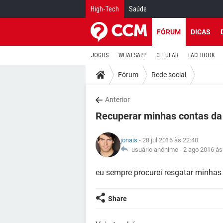
High-Tech
Saúde
FÓRUM
DICAS
JOGOS
WHATSAPP
CELULAR
FACEBOOK
Fórum
Rede social
Anterior
Recuperar minhas contas da
jonais
- 28 jul 2016 às 22:40
usuário anônimo -
2 ago 2016 às
eu sempre procurei resgatar minhas 
Share