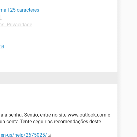
mail 25 caracteres
l
as -Privacidade
el
-
ina a senha. Senão, entre no site www.outlook.com e
 sua conta.Tente seguir as recomendações deste
m/en-us/help/2675025/