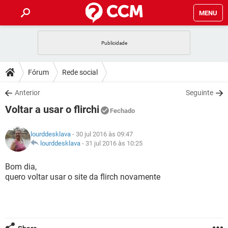
MENU
INÍCIO
JOGOS
WHATSAPP
DICAS
Fórum
Rede social
CELULAR
FACEBOOK
JOGOS
WHATSAPP
DOWNLOADS
Anterior
Seguinte
OUTLOOK
EXCEL
CELULAR
FACEBOOK
Voltar a usar o flirchi
INSTAGRAM
JOGOS
GMAIL
WHATSAPP
Fechado
FÓRUM
OUTLOOK
EXCEL
GUIA DE COMPRAS
CELULAR
FACEBOOK
lourddesklava
- 30 jul 2016 às 09:47
INSTAGRAM
JOGOS
GMAIL
WHATSAPP
GLOSSÁRIO
lourddesklava
-
31 jul 2016 às 10:25
OUTLOOK
EXCEL
GUIA DE COMPRAS
CELULAR
FACEBOOK
INSTAGRAM
JOGOS
GMAIL
WHATSAPP
Bom dia,
OUTLOOK
EXCEL
quero voltar usar o site da flirch novamente
GUIA DE COMPRAS
CELULAR
FACEBOOK
INSTAGRAM
GMAIL
OUTLOOK
EXCEL
GUIA DE COMPRAS
INSTAGRAM
GMAIL