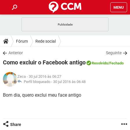
MENU
INÍCIO
JOGOS
WHATSAPP
DICAS
Fórum
Rede social
CELULAR
FACEBOOK
JOGOS
WHATSAPP
DOWNLOADS
Anterior
Seguinte
OUTLOOK
EXCEL
CELULAR
FACEBOOK
Como excluir o Facebook antigo
INSTAGRAM
JOGOS
GMAIL
WHATSAPP
Resolvido
/Fechado
FÓRUM
OUTLOOK
EXCEL
GUIA DE COMPRAS
CELULAR
FACEBOOK
Zeca
- 30 jul 2016 às 06:27
INSTAGRAM
JOGOS
GMAIL
WHATSAPP
GLOSSÁRIO
Perfil bloqueado -
30 jul 2016 às 06:48
OUTLOOK
EXCEL
GUIA DE COMPRAS
CELULAR
FACEBOOK
INSTAGRAM
JOGOS
GMAIL
WHATSAPP
Bom dia, quero exclui meu face antigo
OUTLOOK
EXCEL
GUIA DE COMPRAS
CELULAR
FACEBOOK
INSTAGRAM
GMAIL
OUTLOOK
EXCEL
GUIA DE COMPRAS
INSTAGRAM
GMAIL
Share