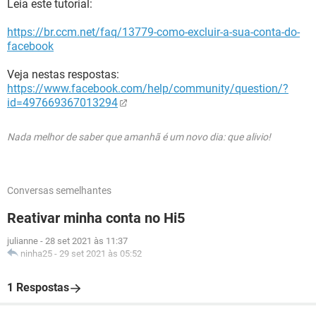
Leia este tutorial:
https://br.ccm.net/faq/13779-como-excluir-a-sua-conta-do-
facebook
Veja nestas respostas:
https://www.facebook.com/help/community/question/?
id=497669367013294
Nada melhor de saber que amanhã é um novo dia: que alivio!
Conversas semelhantes
Reativar minha conta no Hi5
julianne
-
28 set 2021 às 11:37
ninha25
-
29 set 2021 às 05:52
1 Respostas