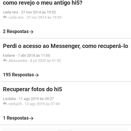
como revejo o meu antigo hi5?
carla reis
-
27 nov 2014 às 19:52
carla reis
-
27 nov 2014 às 19:55
2 Respostas
Perdi o acesso ao Messenger, como recuperá-lo
kailane
-
7 abr 2018 às 11:05
Alessandra
-
8 jul 2020 às 01:50
195 Respostas
Recuperar fotos do hi5
Lisdalia
-
11 ago 2019 às 09:27
ninha25
-
12 ago 2019 às 07:49
1 Respostas