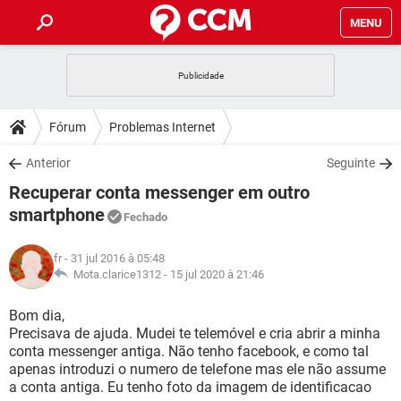
MENU
INÍCIO
JOGOS
WHATSAPP
DICAS
Fórum
Problemas Internet
CELULAR
FACEBOOK
JOGOS
WHATSAPP
DOWNLOADS
Anterior
Seguinte
OUTLOOK
EXCEL
CELULAR
FACEBOOK
Recuperar conta messenger em outro
INSTAGRAM
JOGOS
GMAIL
WHATSAPP
FÓRUM
OUTLOOK
EXCEL
smartphone
Fechado
GUIA DE COMPRAS
CELULAR
FACEBOOK
INSTAGRAM
JOGOS
GMAIL
WHATSAPP
GLOSSÁRIO
OUTLOOK
EXCEL
fr
- 31 jul 2016 à 05:48
GUIA DE COMPRAS
CELULAR
FACEBOOK
Mota.clarice1312 -
15 jul 2020 à 21:46
INSTAGRAM
JOGOS
GMAIL
WHATSAPP
OUTLOOK
EXCEL
Bom dia,
GUIA DE COMPRAS
CELULAR
FACEBOOK
INSTAGRAM
GMAIL
Precisava de ajuda. Mudei te telemóvel e cria abrir a minha
OUTLOOK
EXCEL
conta messenger antiga. Não tenho facebook, e como tal
GUIA DE COMPRAS
apenas introduzi o numero de telefone mas ele não assume
INSTAGRAM
GMAIL
a conta antiga. Eu tenho foto da imagem de identificacao