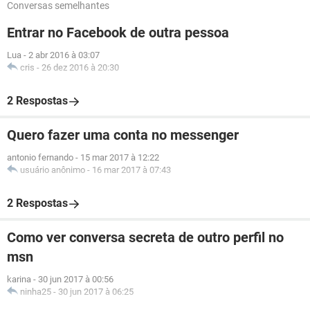
Conversas semelhantes
Entrar no Facebook de outra pessoa
Lua
-
2 abr 2016 à 03:07
cris
-
26 dez 2016 à 20:30
2 Respostas
Quero fazer uma conta no messenger
antonio fernando
-
15 mar 2017 à 12:22
usuário anônimo
-
16 mar 2017 à 07:43
2 Respostas
Como ver conversa secreta de outro perfil no
msn
karina
-
30 jun 2017 à 00:56
ninha25
-
30 jun 2017 à 06:25