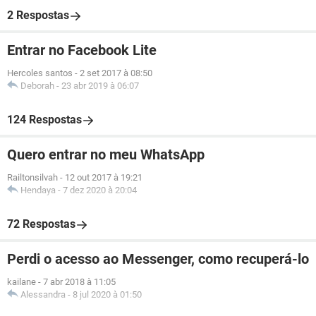
2 Respostas
Entrar no Facebook Lite
Hercoles santos
-
2 set 2017 à 08:50
Deborah
-
23 abr 2019 à 06:07
124 Respostas
Quero entrar no meu WhatsApp
Railtonsilvah
-
12 out 2017 à 19:21
Hendaya
-
7 dez 2020 à 20:04
72 Respostas
Perdi o acesso ao Messenger, como recuperá-lo
kailane
-
7 abr 2018 à 11:05
Alessandra
-
8 jul 2020 à 01:50