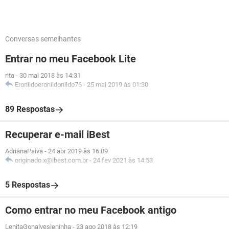
Conversas semelhantes
Entrar no meu Facebook Lite
rita
-
30 mai 2018 às 14:31
Eronildoeronildonildo76
-
25 mai 2019 às 01:30
89 Respostas
Recuperar e-mail iBest
AdrianaPaiva
-
24 abr 2019 às 16:09
originado.x@ibest.com.br
-
24 fev 2021 às 14:53
5 Respostas
Como entrar no meu Facebook antigo
LenitaGonalvesleninha
-
23 ago 2018 às 12:19