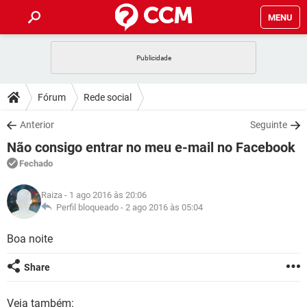
MENU
INÍCIO
JOGOS
WHATSAPP
DICAS
Fórum
Rede social
CELULAR
FACEBOOK
JOGOS
WHATSAPP
DOWNLOADS
Anterior
Seguinte
OUTLOOK
EXCEL
CELULAR
FACEBOOK
Não consigo entrar no meu e-mail no Facebook
INSTAGRAM
JOGOS
GMAIL
WHATSAPP
FÓRUM
OUTLOOK
EXCEL
Fechado
GUIA DE COMPRAS
CELULAR
FACEBOOK
INSTAGRAM
JOGOS
GMAIL
WHATSAPP
GLOSSÁRIO
OUTLOOK
Raiza
- 1 ago 2016 às 20:06
EXCEL
GUIA DE COMPRAS
CELULAR
FACEBOOK
Perfil bloqueado -
2 ago 2016 às 05:04
INSTAGRAM
JOGOS
GMAIL
WHATSAPP
OUTLOOK
EXCEL
Boa noite
GUIA DE COMPRAS
CELULAR
FACEBOOK
INSTAGRAM
GMAIL
OUTLOOK
EXCEL
Share
GUIA DE COMPRAS
INSTAGRAM
GMAIL
Veja também: