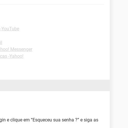
 -YouTube
il
ahoo! Messenger
cas -Yahoo!
ogin e clique em “Esqueceu sua senha ?” e siga as