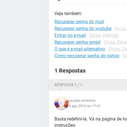
Veja também:
Recuperar senha do mail
Recuperar senha do youtube
-
Dicas
Entrar no e-mail
-
Dicas -Hotmail
Recuperar senha gmail
-
Dicas -Gma
O que é e-mail alternativo
-
Dicas -Y
Como recuperar senha do yahoo
-
Di
1 Respostas
RESPOSTA 1 / 1
usuário anônimo
8 ago 2016 às 17:41
Basta redefini-la. Vá na página de l
instruções.