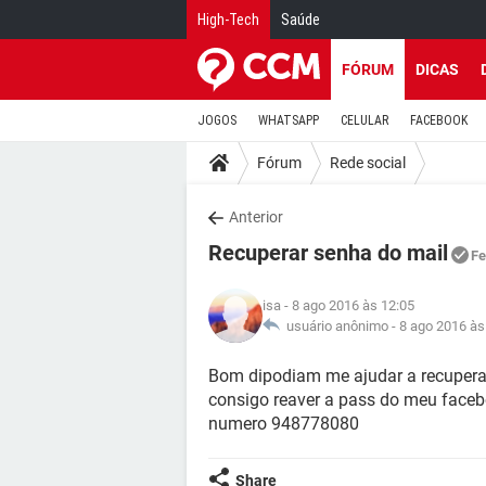
High-Tech
Saúde
FÓRUM
DICAS
JOGOS
WHATSAPP
CELULAR
FACEBOOK
Fórum
Rede social
Anterior
Recuperar senha do mail
Fe
isa
- 8 ago 2016 às 12:05
usuário anônimo -
8 ago 2016 às
Bom dipodiam me ajudar a recuperar
consigo reaver a pass do meu faceb
numero 948778080
Share