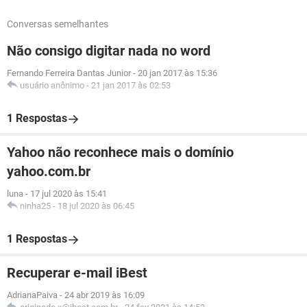
Conversas semelhantes
Não consigo digitar nada no word
Fernando Ferreira Dantas Junior
-
20 jan 2017 às 15:36
usuário anônimo
-
21 jan 2017 às 02:53
1 Respostas
Yahoo não reconhece mais o domínio
yahoo.com.br
luna
-
17 jul 2020 às 15:41
ninha25
-
18 jul 2020 às 06:45
1 Respostas
Recuperar e-mail iBest
AdrianaPaiva
-
24 abr 2019 às 16:09