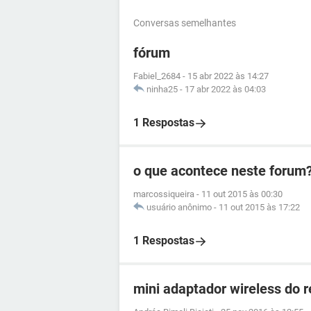
Conversas semelhantes
fórum
Fabiel_2684
-
15 abr 2022 às 14:27
ninha25
-
17 abr 2022 às 04:03
1 Respostas
o que acontece neste forum
marcossiqueira
-
11 out 2015 às 00:30
usuário anônimo
-
11 out 2015 às 17:22
1 Respostas
mini adaptador wireless do 