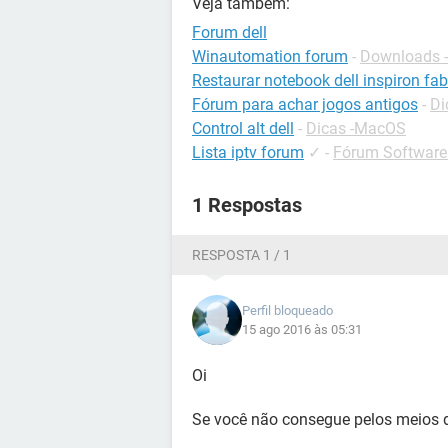
Veja também:
Forum dell
Winautomation forum
-
Downloads -
Restaurar notebook dell inspiron fab
Fórum para achar jogos antigos
-
Di
Control alt dell
-
Dicas -MacOS
Lista iptv forum
✓
-
Fórum Softwares
1 Respostas
RESPOSTA 1 / 1
Perfil bloqueado
15 ago 2016 às 05:31
Oi
Se você não consegue pelos meios d