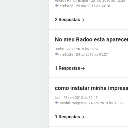
Andréa Rimoli Biajoti
-
25 nov 2016 às 12:55
ninha25
-
25 nov 2016 às 14:18
2 Respostas
No meu Badoo esta aparecen
Juditi
-
22 jul 2019 às 16:51
ninha25
-
24 jul 2019 às 05:27
1 Respostas
como instalar minha impress
luis
-
23 nov 2013 às 12:45
yoshie rangelsp
-
24 nov 2013 às 01:38
1 Respostas