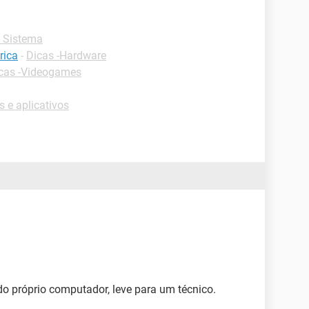
 Sistema
rica
-
Dicas -Hardware
cas -Videogames
 e aplicativos
o próprio computador, leve para um técnico.