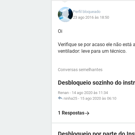
Perfil bloqueado
23 ago 2016 às 18:50
Oi
Verifique se por acaso ele não está
ventilador: leve para um técnico.
Conversas semelhantes
Desbloqueio sozinho do ins
Renan
-
14 ago 2020 às 11:34
ninha25
-
15 ago 2020 às 06:10
1 Respostas
Desbloqueio por parte do In