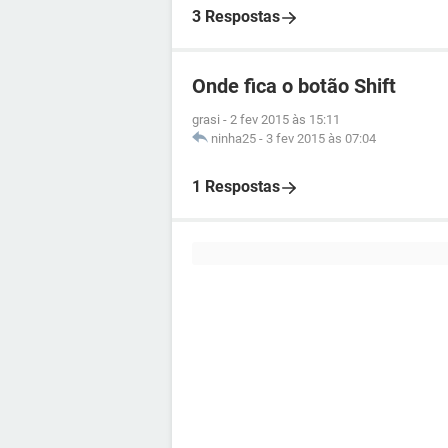
3 Respostas
Onde fica o botão Shift
grasi
-
2 fev 2015 às 15:11
ninha25
-
3 fev 2015 às 07:04
1 Respostas