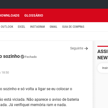
DOWNLOADS
GLOSSÁRIO
OUTLOOK
EXCEL
INSTAGRAM
GMAIL
GUIA DE COMPRAS
Seguinte
ASS
o sozinho
NEW
Fechado
s 18:50
 sozinho e só volta a ligar se eu colocar o
não está viciada. Não aparece o aviso de bateria
nada. Já verifiquei memória ram e nada.