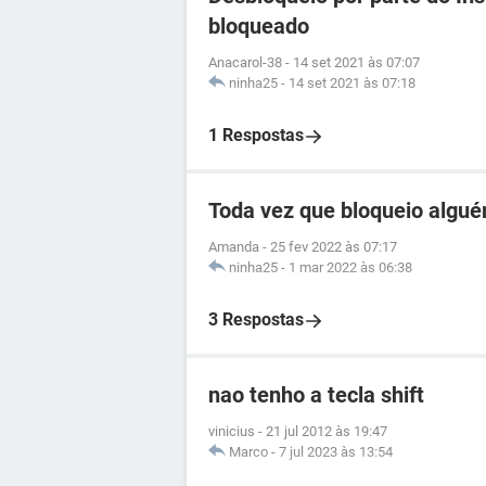
bloqueado
Anacarol-38
-
14 set 2021 às 07:07
ninha25
-
14 set 2021 às 07:18
1 Respostas
Toda vez que bloqueio algu
Amanda
-
25 fev 2022 às 07:17
ninha25
-
1 mar 2022 às 06:38
3 Respostas
nao tenho a tecla shift
vinicius
-
21 jul 2012 às 19:47
Marco
-
7 jul 2023 às 13:54