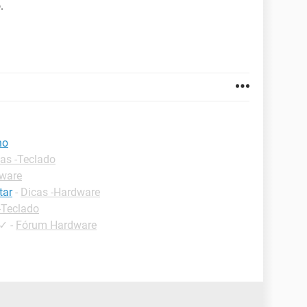
.
ho
as -Teclado
dware
tar
-
Dicas -Hardware
-Teclado
✓
-
Fórum Hardware