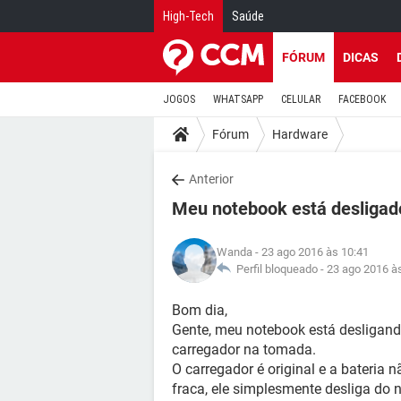
High-Tech
Saúde
FÓRUM
DICAS
JOGOS
WHATSAPP
CELULAR
FACEBOOK
Fórum
Hardware
Anterior
Meu notebook está desligad
Wanda
- 23 ago 2016 às 10:41
Perfil bloqueado -
23 ago 2016 à
Bom dia,
Gente, meu notebook está desligando
carregador na tomada.
O carregador é original e a bateria 
fraca, ele simplesmente desliga do 