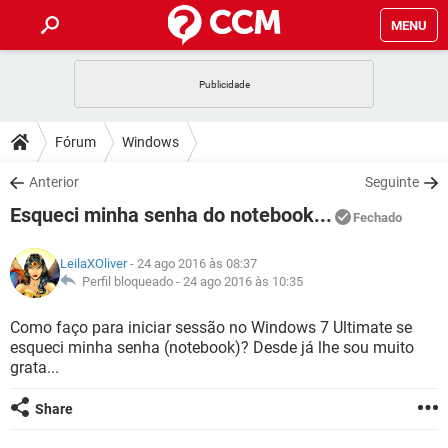
MENU
INÍCIO
JOGOS
WHATSAPP
DICAS
Fórum
Windows
CELULAR
FACEBOOK
JOGOS
WHATSAPP
DOWNLOADS
Anterior
Seguinte
OUTLOOK
EXCEL
CELULAR
FACEBOOK
Esqueci minha senha do notebook...
INSTAGRAM
JOGOS
GMAIL
WHATSAPP
Fechado
FÓRUM
OUTLOOK
EXCEL
GUIA DE COMPRAS
CELULAR
FACEBOOK
LeilaXOliver
- 24 ago 2016 às 08:37
INSTAGRAM
JOGOS
GMAIL
WHATSAPP
GLOSSÁRIO
Perfil bloqueado -
24 ago 2016 às 10:35
OUTLOOK
EXCEL
GUIA DE COMPRAS
CELULAR
FACEBOOK
INSTAGRAM
JOGOS
GMAIL
WHATSAPP
Como faço para iniciar sessão no Windows 7 Ultimate se
OUTLOOK
EXCEL
esqueci minha senha (notebook)? Desde já lhe sou muito
GUIA DE COMPRAS
CELULAR
FACEBOOK
grata...
INSTAGRAM
GMAIL
OUTLOOK
EXCEL
GUIA DE COMPRAS
Share
INSTAGRAM
GMAIL