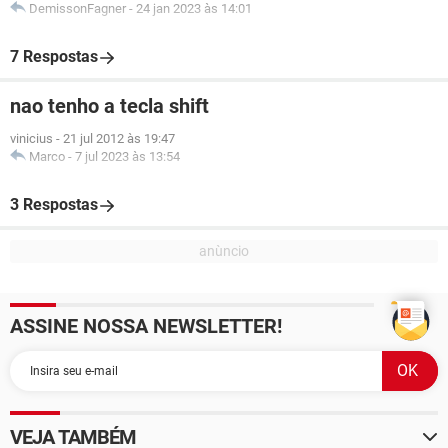
DemissonFagner
-
24 jan 2023 às 14:01
7 Respostas
nao tenho a tecla shift
vinicius
-
21 jul 2012 às 19:47
Marco
-
7 jul 2023 às 13:54
3 Respostas
ASSINE NOSSA NEWSLETTER!
VEJA TAMBÉM