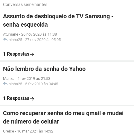
Conversas semelhantes
Assunto de desbloqueio de TV Samsung -
senha esquecida
Atumane
-
26 nov 2020 às 11:38
ninha25
-
27 nov 2020 às 05:05
1 Respostas
Não lembro da senha do Yahoo
Mariza
-
4 fev 2019 às 21:53
ninha25
-
5 fev 2019 às 04:45
1 Respostas
Como recuperar senha do meu gmail e mudei
de número de celular
Greice
-
16 mar 2021 às 14:32