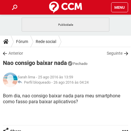
MENU
INÍCIO
JOGOS
WHATSAPP
DICAS
Fórum
Rede social
CELULAR
FACEBOOK
JOGOS
WHATSAPP
DOWNLOADS
Anterior
Seguinte
OUTLOOK
EXCEL
CELULAR
FACEBOOK
Nao consigo baixar nada
INSTAGRAM
JOGOS
GMAIL
WHATSAPP
Fechado
FÓRUM
OUTLOOK
EXCEL
GUIA DE COMPRAS
CELULAR
FACEBOOK
Sarah lima
- 25 ago 2016 às 13:59
INSTAGRAM
JOGOS
GMAIL
WHATSAPP
GLOSSÁRIO
Perfil bloqueado -
26 ago 2016 às 04:24
OUTLOOK
EXCEL
GUIA DE COMPRAS
CELULAR
FACEBOOK
INSTAGRAM
JOGOS
GMAIL
WHATSAPP
Bom dia, nao consigo baixar nada para meu smartphone
OUTLOOK
EXCEL
como fasso para baixar aplicativos?
GUIA DE COMPRAS
CELULAR
FACEBOOK
INSTAGRAM
GMAIL
OUTLOOK
EXCEL
GUIA DE COMPRAS
INSTAGRAM
GMAIL