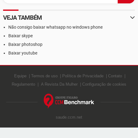
VEJA TAMBÉM
Não consigo baixar whatsapp no windows phone
Baixar skype
Baixar photoshop
Baixar youtube
Equipe
Termos de uso
Política de Privacidade
Contato
Regulamento
A Revista Da Mulher
Configuração de cookies
saude.ccm.net