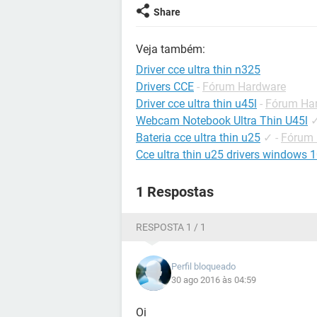
Share
Veja também:
Driver cce ultra thin n325
Drivers CCE
-
Fórum Hardware
Driver cce ultra thin u45l
-
Fórum Ha
Webcam Notebook Ultra Thin U45l
Bateria cce ultra thin u25
✓
-
Fórum 
Cce ultra thin u25 drivers windows 
1 Respostas
RESPOSTA 1 / 1
Perfil bloqueado
30 ago 2016 às 04:59
Oi