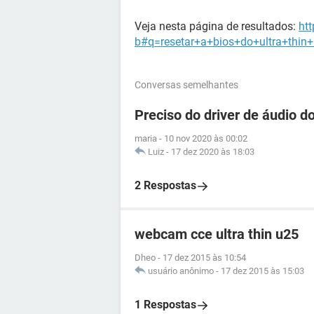
Veja nesta página de resultados:
htt
b#q=resetar+a+bios+do+ultra+thin
Conversas semelhantes
Preciso do driver de áudio d
maria
-
10 nov 2020 às 00:02
Luiz
-
17 dez 2020 às 18:03
2 Respostas
webcam cce ultra thin u25
Dheo
-
17 dez 2015 às 10:54
usuário anônimo
-
17 dez 2015 às 15:03
1 Respostas