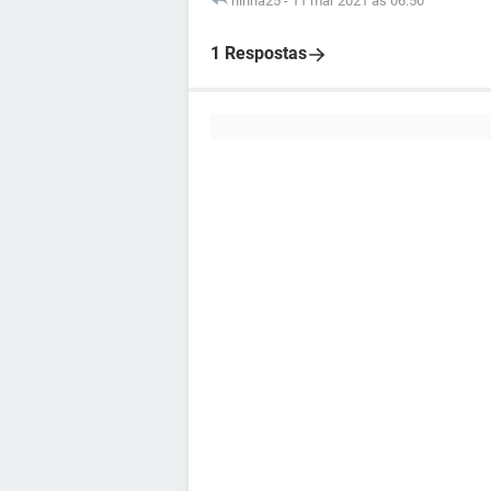
ninha25
-
11 mar 2021 às 06:50
1 Respostas