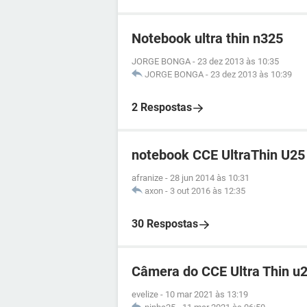
Notebook ultra thin n325
JORGE BONGA
-
23 dez 2013 às 10:35
JORGE BONGA
-
23 dez 2013 às 10:39
2 Respostas
notebook CCE UltraThin U25
afranize
-
28 jun 2014 às 10:31
axon
-
3 out 2016 às 12:35
30 Respostas
Câmera do CCE Ultra Thin u2
evelize
-
10 mar 2021 às 13:19