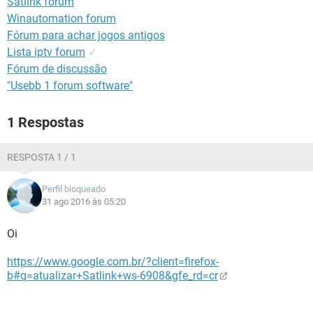
Satlink forum
GUIA DE COMPRAS
Winautomation forum
Fórum para achar jogos antigos
Lista iptv forum
✓
Fórum de discussão
"Usebb 1 forum software"
1 Respostas
RESPOSTA 1 / 1
Perfil bloqueado
31 ago 2016 às 05:20
Oi
https://www.google.com.br/?client=firefox-
b#q=atualizar+Satlink+ws-6908&gfe_rd=cr