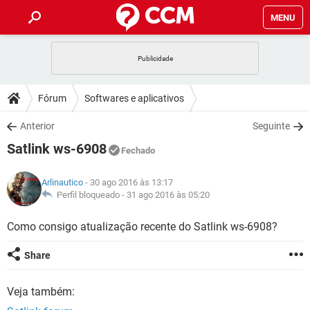
MENU
INÍCIO
JOGOS
WHATSAPP
DICAS
Fórum
Softwares e aplicativos
CELULAR
FACEBOOK
JOGOS
WHATSAPP
DOWNLOADS
Anterior
Seguinte
OUTLOOK
EXCEL
CELULAR
FACEBOOK
Satlink ws-6908
INSTAGRAM
JOGOS
GMAIL
WHATSAPP
Fechado
FÓRUM
OUTLOOK
EXCEL
GUIA DE COMPRAS
CELULAR
FACEBOOK
Arlinautico
- 30 ago 2016 às 13:17
INSTAGRAM
JOGOS
GMAIL
WHATSAPP
GLOSSÁRIO
Perfil bloqueado -
31 ago 2016 às 05:20
OUTLOOK
EXCEL
GUIA DE COMPRAS
CELULAR
FACEBOOK
INSTAGRAM
JOGOS
GMAIL
WHATSAPP
Como consigo atualização recente do Satlink ws-6908?
OUTLOOK
EXCEL
GUIA DE COMPRAS
CELULAR
FACEBOOK
Share
INSTAGRAM
GMAIL
OUTLOOK
EXCEL
GUIA DE COMPRAS
Veja também:
INSTAGRAM
GMAIL