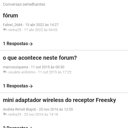
Conversas semelhantes
fórum
Fabiel_2684
-
15 abr 2022 às 14:27
ninha25
-
17 abr 2022 às 04:03
1 Respostas
o que acontece neste forum?
marcossiqueira
-
11 out 2015 às 00:30
usuário anônimo
-
11 out 2015 às 17:22
1 Respostas
mini adaptador wireless do receptor Freesky
Andréa Rimoli Biajoti
-
25 nov 2016 às 12:55
ninha25
-
25 nov 2016 às 14:18