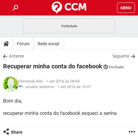
MENU
INÍCIO
JOGOS
WHATSAPP
DICAS
Fórum
Rede social
CELULAR
FACEBOOK
JOGOS
WHATSAPP
DOWNLOADS
Anterior
Seguinte
OUTLOOK
EXCEL
CELULAR
FACEBOOK
Recuperar minha conta do facebook
INSTAGRAM
JOGOS
GMAIL
WHATSAPP
Fechado
FÓRUM
OUTLOOK
EXCEL
GUIA DE COMPRAS
CELULAR
FACEBOOK
Fernanda lelis
- 1 set 2016 às 08:45
INSTAGRAM
JOGOS
GMAIL
WHATSAPP
GLOSSÁRIO
usuário anônimo -
1 set 2016 às 10:01
OUTLOOK
EXCEL
GUIA DE COMPRAS
CELULAR
FACEBOOK
INSTAGRAM
JOGOS
GMAIL
WHATSAPP
Bom dia,
OUTLOOK
EXCEL
GUIA DE COMPRAS
CELULAR
FACEBOOK
recuperar minha conta do facebook esqueci a senha
INSTAGRAM
GMAIL
OUTLOOK
EXCEL
GUIA DE COMPRAS
INSTAGRAM
GMAIL
Share