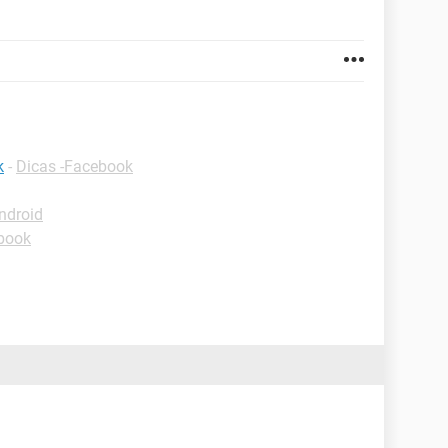
k
-
Dicas -Facebook
ndroid
book