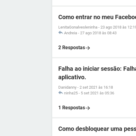
Como entrar no meu Facebo
LenitaGonalvesleninha
-
23 ago 2018 às 12:1
Andreia
-
27 ago 2018 às 08:43
2 Respostas
Falha ao iniciar sessão: Fal
aplicativo.
Danidanny
-
2 set 2021 às 16:18
ninha25
-
5 set 2021 às 05:36
1 Respostas
Como desbloquear uma pess