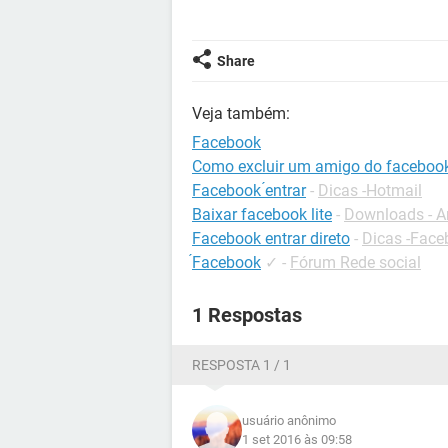
Share
Veja também:
Facebook
Como excluir um amigo do faceboo
Facebook ́entrar
-
Dicas -Hotmail
Baixar facebook lite
-
Downloads - A
Facebook entrar direto
-
Dicas -Face
́Facebook
✓
-
Fórum Rede social
1 Respostas
RESPOSTA 1 / 1
usuário anônimo
1 set 2016 às 09:58