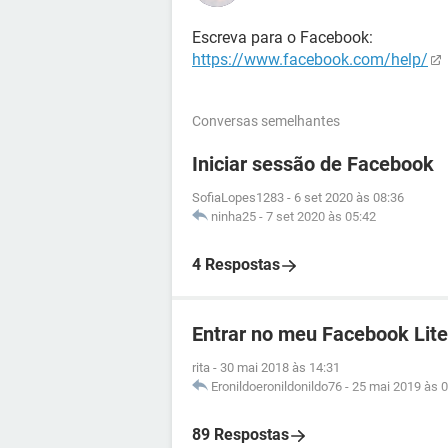
Escreva para o Facebook:
https://www.facebook.com/help/
Conversas semelhantes
Iniciar sessão de Facebook
SofiaLopes1283
-
6 set 2020 às 08:36
ninha25
-
7 set 2020 às 05:42
4 Respostas
Entrar no meu Facebook Lite
rita
-
30 mai 2018 às 14:31
Eronildoeronildonildo76
-
25 mai 2019 às 0
89 Respostas