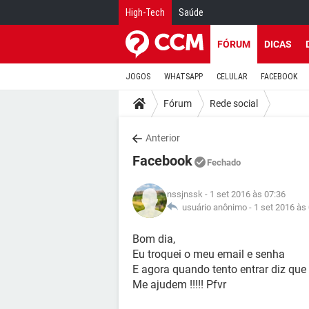
High-Tech
Saúde
FÓRUM
DICAS
JOGOS
WHATSAPP
CELULAR
FACEBOOK
Fórum
Rede social
Anterior
Facebook
Fechado
nssjnssk
- 1 set 2016 às 07:36
usuário anônimo -
1 set 2016 às
Bom dia,
Eu troquei o meu email e senha
E agora quando tento entrar diz que
Me ajudem !!!!! Pfvr