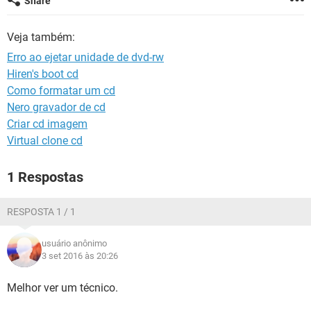
Share
GUIA DE COMPRAS
Veja também:
Erro ao ejetar unidade de dvd-rw
Hiren's boot cd
Como formatar um cd
Nero gravador de cd
Criar cd imagem
Virtual clone cd
1 Respostas
RESPOSTA 1 / 1
usuário anônimo
3 set 2016 às 20:26
Melhor ver um técnico.