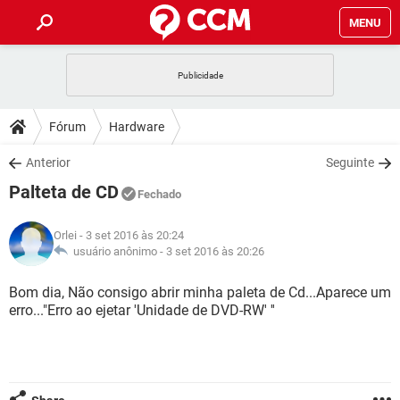
MENU
INÍCIO
JOGOS
WHATSAPP
DICAS
Fórum
Hardware
CELULAR
FACEBOOK
JOGOS
WHATSAPP
DOWNLOADS
Anterior
Seguinte
OUTLOOK
EXCEL
CELULAR
FACEBOOK
Palteta de CD
INSTAGRAM
JOGOS
GMAIL
WHATSAPP
Fechado
FÓRUM
OUTLOOK
EXCEL
GUIA DE COMPRAS
CELULAR
FACEBOOK
Orlei
- 3 set 2016 às 20:24
INSTAGRAM
JOGOS
GMAIL
WHATSAPP
GLOSSÁRIO
usuário anônimo -
3 set 2016 às 20:26
OUTLOOK
EXCEL
GUIA DE COMPRAS
CELULAR
FACEBOOK
INSTAGRAM
JOGOS
GMAIL
WHATSAPP
Bom dia, Não consigo abrir minha paleta de Cd...Aparece um
OUTLOOK
EXCEL
erro..."Erro ao ejetar 'Unidade de DVD-RW' ''
GUIA DE COMPRAS
CELULAR
FACEBOOK
INSTAGRAM
GMAIL
OUTLOOK
EXCEL
GUIA DE COMPRAS
INSTAGRAM
GMAIL