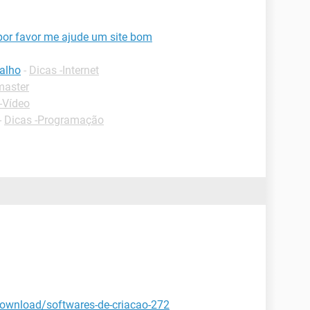
por favor me ajude um site bom
balho
-
Dicas -Internet
master
-Vídeo
-
Dicas -Programação
download/softwares-de-criacao-272