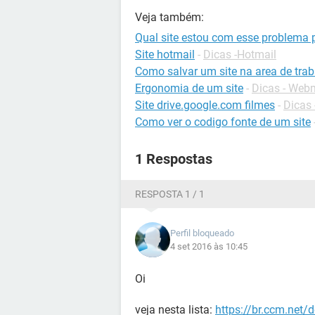
Veja também:
Qual site estou com esse problema 
Site hotmail
-
Dicas -Hotmail
Como salvar um site na area de tra
Ergonomia de um site
-
Dicas - Web
Site drive.google.com filmes
-
Dicas 
Como ver o codigo fonte de um site
1 Respostas
RESPOSTA 1 / 1
Perfil bloqueado
4 set 2016 às 10:45
Oi
veja nesta lista:
https://br.ccm.net/