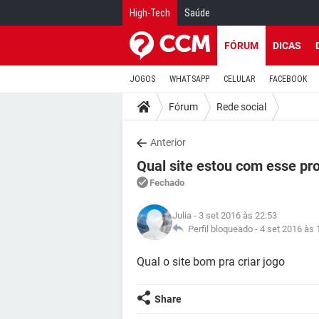
High-Tech
Saúde
FÓRUM
DICAS
JOGOS
WHATSAPP
CELULAR
FACEBOOK
Fórum
Rede social
Anterior
Qual site estou com esse pr
Fechado
Julia
- 3 set 2016 às 22:53
Perfil bloqueado -
4 set 2016 às 
Qual o site bom pra criar jogo
Share