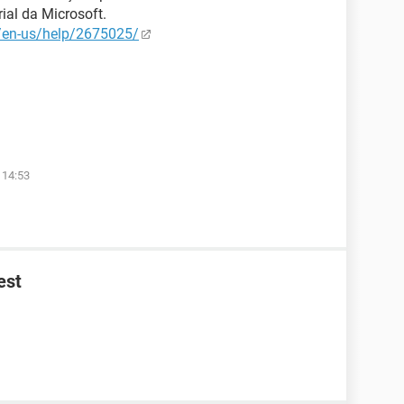
rial da Microsoft.
m/en-us/help/2675025/
 14:53
est