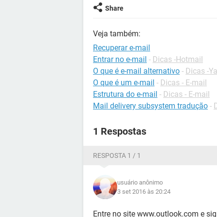
Share
Veja também:
Recuperar e-mail
Entrar no e-mail
-
Dicas -Hotmail
O que é e-mail alternativo
-
Dicas -Y
O que é um e-mail
-
Dicas - E-mail
Estrutura do e-mail
-
Dicas - E-mail
Mail delivery subsystem tradução
-
1 Respostas
RESPOSTA 1 / 1
usuário anônimo
3 set 2016 às 20:24
Entre no site www.outlook.com e sig