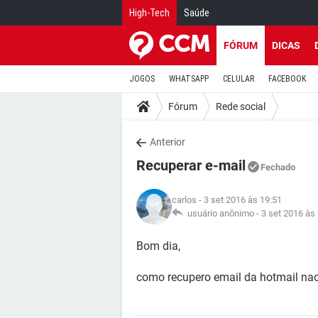
High-Tech
Saúde
FÓRUM
DICAS
JOGOS
WHATSAPP
CELULAR
FACEBOOK
Fórum
Rede social
Anterior
Recuperar e-mail
Fechado
carlos
- 3 set 2016 às 19:51
usuário anônimo -
3 set 2016 às
Bom dia,
como recupero email da hotmail nao