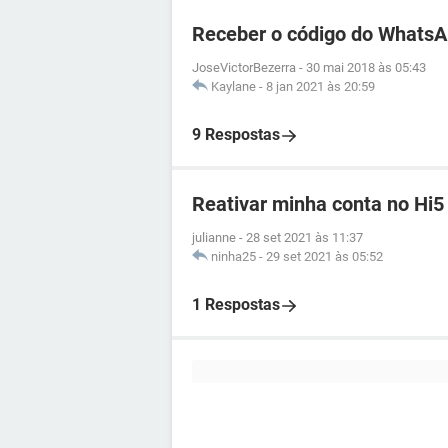
Receber o código do WhatsA
JoseVictorBezerra
-
30 mai 2018 às 05:43
Kaylane
-
8 jan 2021 às 20:59
9 Respostas
Reativar minha conta no Hi5
julianne
-
28 set 2021 às 11:37
ninha25
-
29 set 2021 às 05:52
1 Respostas