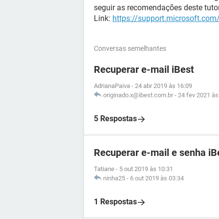
seguir as recomendações deste tuto
Link:
https://support.microsoft.co
Conversas semelhantes
Recuperar e-mail iBest
AdrianaPaiva
-
24 abr 2019 às 16:09
originado.x@ibest.com.br
-
24 fev 2021 às
5 Respostas
Recuperar e-mail e senha iB
Tatiane
-
5 out 2019 às 10:31
ninha25
-
6 out 2019 às 03:34
1 Respostas