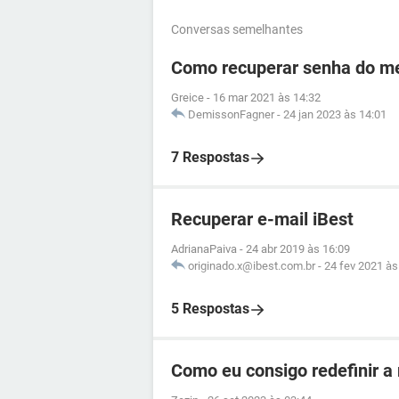
Conversas semelhantes
Como recuperar senha do me
Greice
-
16 mar 2021 às 14:32
DemissonFagner
-
24 jan 2023 às 14:01
7 Respostas
Recuperar e-mail iBest
AdrianaPaiva
-
24 abr 2019 às 16:09
originado.x@ibest.com.br
-
24 fev 2021 às
5 Respostas
Como eu consigo redefinir a