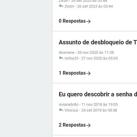
Zezin
-
26 set 2023 às 03:44
Zezin
-
26 set 2023 às 03:44
0 Respostas
Assunto de desbloqueio de 
Atumane
-
26 nov 2020 às 11:38
ninha25
-
27 nov 2020 às 05:05
1 Respostas
Eu quero descobrir a senha d
vivianebrito
-
11 nov 2018 às 19:05
Vinicius
-
24 set 2019 às 08:48
2 Respostas