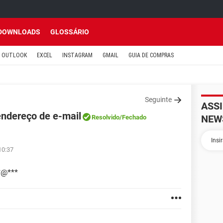
DOWNLOADS
GLOSSÁRIO
OUTLOOK
EXCEL
INSTAGRAM
GMAIL
GUIA DE COMPRAS
Seguinte
ASS
endereço de e-mail
NEW
Resolvido
/Fechado
10:37
*@***