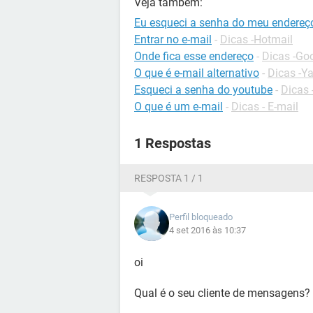
Veja também:
Eu esqueci a senha do meu endereço
Entrar no e-mail
-
Dicas -Hotmail
Onde fica esse endereço
-
Dicas -Go
O que é e-mail alternativo
-
Dicas -Y
Esqueci a senha do youtube
-
Dicas
O que é um e-mail
-
Dicas - E-mail
1 Respostas
RESPOSTA 1 / 1
Perfil bloqueado
4 set 2016 às 10:37
oi
Qual é o seu cliente de mensagens?