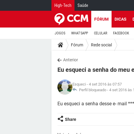
High-Tech
Saúde
FÓRUM
DICAS
JOGOS
WHATSAPP
CELULAR
FACEBOOK
Fórum
Rede social
Anterior
Eu esqueci a senha do meu 
Esqueci
- 4 set 2016 às 07:57
Perfil bloqueado -
4 set 2016 às 
Eu esqueci a senha desse e- mail **
Share