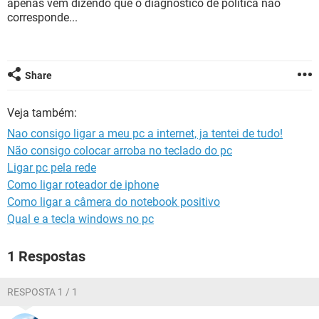
apenas vem dizendo que o diagnostico de politica nao
GUIA DE COMPRAS
corresponde...
Share
Veja também:
Nao consigo ligar a meu pc a internet, ja tentei de tudo!
Não consigo colocar arroba no teclado do pc
Ligar pc pela rede
Como ligar roteador de iphone
Como ligar a câmera do notebook positivo
Qual e a tecla windows no pc
1 Respostas
RESPOSTA 1 / 1