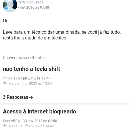
Perfil bloqueado
7 set 2016 às 07:48
Oi
Leve para um técnico dar uma olhada, se você já fez tudo,
resta-lhe a ajuda de um técnico.
Conversas semelhantes
nao tenho a tecla shift
vinicius
-
21 jul 2012 às 19:47
Marco
-
7 jul 2023 às 13:54
3 Respostas
Acesso à internet bloqueado
SonnyBRA
-
30 nov 2013 às 02:50
Alana
-
13 fev 2017 às 14:41