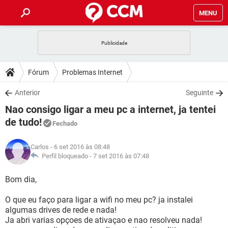
MENU
INÍCIO
JOGOS
WHATSAPP
DICAS
Fórum
Problemas Internet
CELULAR
FACEBOOK
JOGOS
WHATSAPP
DOWNLOADS
Anterior
Seguinte
OUTLOOK
EXCEL
CELULAR
FACEBOOK
Nao consigo ligar a meu pc a internet, ja tentei
INSTAGRAM
JOGOS
GMAIL
WHATSAPP
FÓRUM
OUTLOOK
EXCEL
de tudo!
Fechado
GUIA DE COMPRAS
CELULAR
FACEBOOK
INSTAGRAM
JOGOS
GMAIL
WHATSAPP
GLOSSÁRIO
OUTLOOK
EXCEL
Carlos
- 6 set 2016 às 08:48
GUIA DE COMPRAS
CELULAR
FACEBOOK
Perfil bloqueado -
7 set 2016 às 07:48
INSTAGRAM
JOGOS
GMAIL
WHATSAPP
OUTLOOK
EXCEL
Bom dia,
GUIA DE COMPRAS
CELULAR
FACEBOOK
INSTAGRAM
GMAIL
OUTLOOK
EXCEL
O que eu faço para ligar a wifi no meu pc? ja instalei
GUIA DE COMPRAS
algumas drives de rede e nada!
INSTAGRAM
GMAIL
Ja abri varias opçoes de ativaçao e nao resolveu nada!