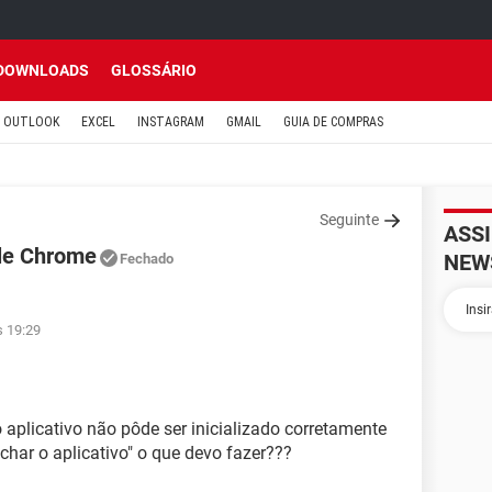
DOWNLOADS
GLOSSÁRIO
OUTLOOK
EXCEL
INSTAGRAM
GMAIL
GUIA DE COMPRAS
Seguinte
ASS
le Chrome
NEW
Fechado
s 19:29
plicativo não pôde ser inicializado corretamente
har o aplicativo" o que devo fazer???