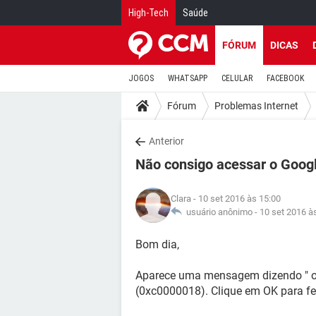
High-Tech
Saúde
FÓRUM
DICAS
JOGOS
WHATSAPP
CELULAR
FACEBOOK
Fórum
Problemas Internet
Anterior
Não consigo acessar o Goog
Clara
- 10 set 2016 às 15:00
usuário anônimo -
10 set 2016 à
Bom dia,
Aparece uma mensagem dizendo " o a
(0xc0000018). Clique em OK para fec