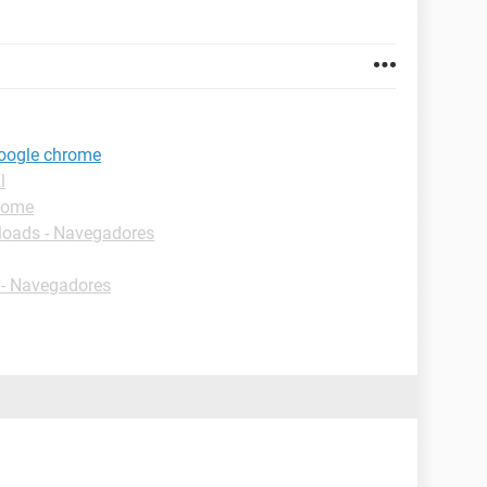
google chrome
l
rome
oads - Navegadores
- Navegadores