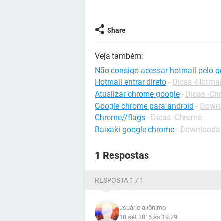
Share
Veja também:
Não consigo acessar hotmail pelo 
Hotmail entrar direto
-
Dicas -Hotmai
Atualizar chrome google
-
Dicas -Ch
Google chrome para android
-
Downl
Chrome//flags
-
Dicas -Chrome
Baixaki google chrome
-
Downloads 
1 Respostas
RESPOSTA 1 / 1
usuário anônimo
10 set 2016 às 19:29