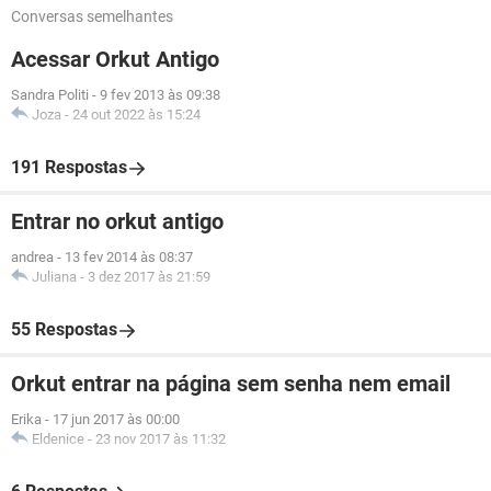
Conversas semelhantes
Acessar Orkut Antigo
Sandra Politi
-
9 fev 2013 às 09:38
Joza
-
24 out 2022 às 15:24
191 Respostas
Entrar no orkut antigo
andrea
-
13 fev 2014 às 08:37
Juliana
-
3 dez 2017 às 21:59
55 Respostas
Orkut entrar na página sem senha nem email
Erika
-
17 jun 2017 às 00:00
Eldenice
-
23 nov 2017 às 11:32