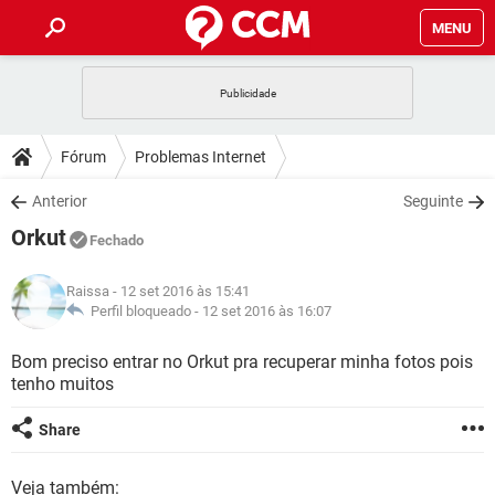
MENU
INÍCIO
JOGOS
WHATSAPP
DICAS
Fórum
Problemas Internet
CELULAR
FACEBOOK
JOGOS
WHATSAPP
DOWNLOADS
Anterior
Seguinte
OUTLOOK
EXCEL
CELULAR
FACEBOOK
Orkut
INSTAGRAM
JOGOS
GMAIL
WHATSAPP
Fechado
FÓRUM
OUTLOOK
EXCEL
GUIA DE COMPRAS
CELULAR
FACEBOOK
Raissa
- 12 set 2016 às 15:41
INSTAGRAM
JOGOS
GMAIL
WHATSAPP
GLOSSÁRIO
Perfil bloqueado -
12 set 2016 às 16:07
OUTLOOK
EXCEL
GUIA DE COMPRAS
CELULAR
FACEBOOK
INSTAGRAM
JOGOS
GMAIL
WHATSAPP
Bom preciso entrar no Orkut pra recuperar minha fotos pois
OUTLOOK
EXCEL
tenho muitos
GUIA DE COMPRAS
CELULAR
FACEBOOK
INSTAGRAM
GMAIL
OUTLOOK
EXCEL
Share
GUIA DE COMPRAS
INSTAGRAM
GMAIL
Veja também: