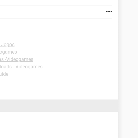
 Jogos
eogames
as -Videogames
oads - Videogames
uide