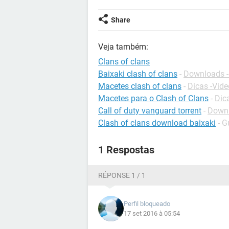
Share
Veja também:
Clans of clans
Baixaki clash of clans
-
Downloads -
Macetes clash of clans
-
Dicas -Vid
Macetes para o Clash of Clans
-
Dic
Call of duty vanguard torrent
-
Downl
Clash of clans download baixaki
- G
1 Respostas
RÉPONSE 1 / 1
Perfil bloqueado
17 set 2016 à 05:54