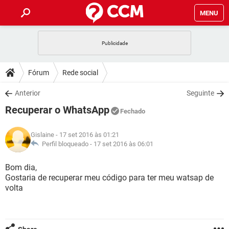
MENU
INÍCIO
JOGOS
WHATSAPP
DICAS
Fórum
Rede social
CELULAR
FACEBOOK
JOGOS
WHATSAPP
DOWNLOADS
Anterior
Seguinte
OUTLOOK
EXCEL
CELULAR
FACEBOOK
Recuperar o WhatsApp
INSTAGRAM
JOGOS
GMAIL
WHATSAPP
Fechado
FÓRUM
OUTLOOK
EXCEL
GUIA DE COMPRAS
CELULAR
FACEBOOK
Gislaine
- 17 set 2016 às 01:21
INSTAGRAM
JOGOS
GMAIL
WHATSAPP
GLOSSÁRIO
Perfil bloqueado -
17 set 2016 às 06:01
OUTLOOK
EXCEL
GUIA DE COMPRAS
CELULAR
FACEBOOK
INSTAGRAM
JOGOS
GMAIL
WHATSAPP
Bom dia,
OUTLOOK
EXCEL
Gostaria de recuperar meu código para ter meu watsap de
GUIA DE COMPRAS
CELULAR
FACEBOOK
volta
INSTAGRAM
GMAIL
OUTLOOK
EXCEL
GUIA DE COMPRAS
INSTAGRAM
GMAIL