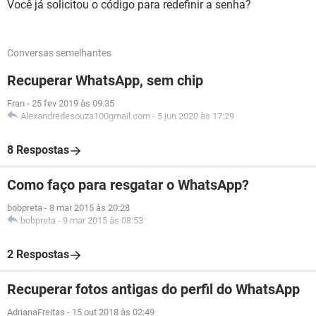
Você já solicitou o código para redefinir a senha?
Conversas semelhantes
Recuperar WhatsApp, sem chip
Fran
-
25 fev 2019 às 09:35
Alexandredesouza100gmail.com
-
5 jun 2020 às 17:29
8 Respostas
Como faço para resgatar o WhatsApp?
bobpreta
-
8 mar 2015 às 20:28
bobpreta
-
9 mar 2015 às 08:53
2 Respostas
Recuperar fotos antigas do perfil do WhatsApp
AdrianaFreitas
-
15 out 2018 às 02:49