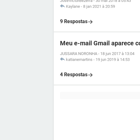
JoseVictorBezerra
-
30 mai 2018 à 05:43
Kaylane
-
8 jan 2021 à 20:59
9 Respostas
Meu e-mail Gmail aparece c
JUSSARA NORONHA
-
18 jun 2017 à 13:04
katianemartins
-
19 jun 2019 à 14:53
4 Respostas