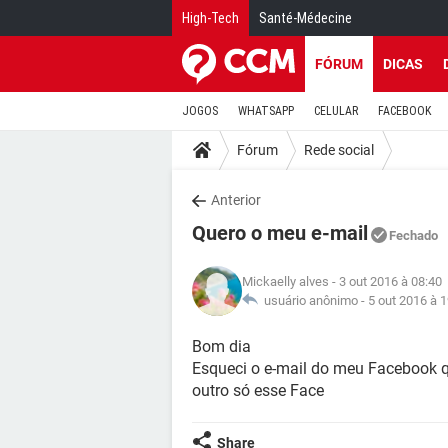
High-Tech
Santé-Médecine
FÓRUM
DICAS
JOGOS
WHATSAPP
CELULAR
FACEBOOK
Fórum
Rede social
Anterior
Quero o meu e-mail
Fechado
Mickaelly alves
- 3 out 2016 à 08:40
usuário anônimo -
5 out 2016 à 
Bom dia
Esqueci o e-mail do meu Facebook q
outro só esse Face
Share