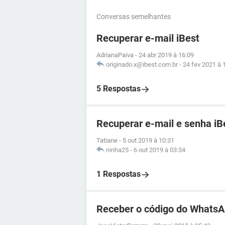
Conversas semelhantes
Recuperar e-mail iBest
AdrianaPaiva
-
24 abr 2019 à 16:09
originado.x@ibest.com.br
-
24 fev 2021 à 
5 Respostas
Recuperar e-mail e senha iB
Tatiane
-
5 out 2019 à 10:31
ninha25
-
6 out 2019 à 03:34
1 Respostas
Receber o código do WhatsA