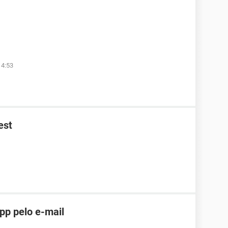
14:53
est
pp pelo e-mail