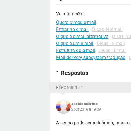
Veja também:
Quero o meu e-mail
Entrar no e-mail
-
Dicas -Hotmail
O que é e-mail alternativo
-
Dicas -Y
O que é um e-mail
-
Dicas - E-mail
Estrutura do e-mail
-
Dicas - E-mail
Mail delivery subsystem tradução
-
1 Respostas
RÉPONSE 1 / 1
usuário anônimo
5 out 2016 à 19:09
A senha pode ser redefinida, mas o e