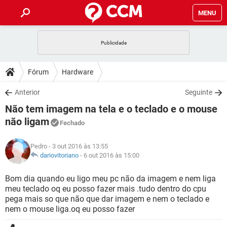
MENU
INÍCIO
JOGOS
WHATSAPP
DICAS
Fórum
Hardware
CELULAR
FACEBOOK
JOGOS
WHATSAPP
DOWNLOADS
Anterior
Seguinte
OUTLOOK
EXCEL
CELULAR
FACEBOOK
Não tem imagem na tela e o teclado e o mouse
INSTAGRAM
JOGOS
GMAIL
WHATSAPP
FÓRUM
OUTLOOK
EXCEL
não ligam
Fechado
GUIA DE COMPRAS
CELULAR
FACEBOOK
INSTAGRAM
JOGOS
GMAIL
WHATSAPP
GLOSSÁRIO
OUTLOOK
EXCEL
Pedro
- 3 out 2016 às 13:55
GUIA DE COMPRAS
CELULAR
FACEBOOK
dariovitoriano
-
6 out 2016 às 15:00
INSTAGRAM
JOGOS
GMAIL
WHATSAPP
OUTLOOK
EXCEL
Bom dia quando eu ligo meu pc não da imagem e nem liga
GUIA DE COMPRAS
CELULAR
FACEBOOK
INSTAGRAM
GMAIL
meu teclado oq eu posso fazer mais .tudo dentro do cpu
OUTLOOK
EXCEL
pega mais so que não que dar imagem e nem o teclado e
GUIA DE COMPRAS
nem o mouse liga.oq eu posso fazer
INSTAGRAM
GMAIL