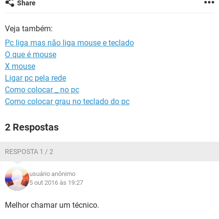
Share
GUIA DE COMPRAS
Veja também:
Pc liga mas não liga mouse e teclado
O que é mouse
X mouse
Ligar pc pela rede
Como colocar _ no pc
Como colocar grau no teclado do pc
2 Respostas
RESPOSTA 1 / 2
usuário anônimo
5 out 2016 às 19:27
Melhor chamar um técnico.