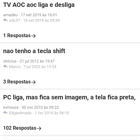
TV AOC aoc liga e desliga
amadeu
-
17 set 2019 às 16:01
sdc57
-
18 set 2019 às 05:59
1 Respostas
nao tenho a tecla shift
vinicius
-
21 jul 2012 às 19:47
Marco
-
7 jul 2023 às 13:54
3 Respostas
PC liga, mas fica sem imagem, a tela fica preta,
evmoura
-
30 nov 2010 às 09:22
EdgarAmado
-
1 fev 2019 às 06:10
102 Respostas