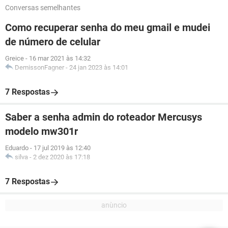
Conversas semelhantes
Como recuperar senha do meu gmail e mudei
de número de celular
Greice
-
16 mar 2021 às 14:32
DemissonFagner
-
24 jan 2023 às 14:01
7 Respostas
Saber a senha admin do roteador Mercusys
modelo mw301r
Eduardo
-
17 jul 2019 às 12:40
silva
-
2 dez 2020 às 17:18
7 Respostas