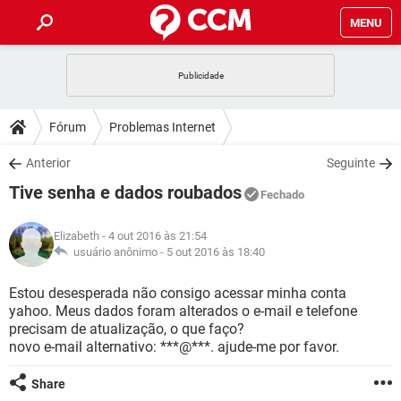
MENU
INÍCIO
JOGOS
WHATSAPP
DICAS
Fórum
Problemas Internet
CELULAR
FACEBOOK
JOGOS
WHATSAPP
DOWNLOADS
Anterior
Seguinte
OUTLOOK
EXCEL
CELULAR
FACEBOOK
Tive senha e dados roubados
INSTAGRAM
JOGOS
GMAIL
WHATSAPP
Fechado
FÓRUM
OUTLOOK
EXCEL
GUIA DE COMPRAS
CELULAR
FACEBOOK
Elizabeth
- 4 out 2016 às 21:54
INSTAGRAM
JOGOS
GMAIL
WHATSAPP
GLOSSÁRIO
usuário anônimo -
5 out 2016 às 18:40
OUTLOOK
EXCEL
GUIA DE COMPRAS
CELULAR
FACEBOOK
INSTAGRAM
JOGOS
GMAIL
WHATSAPP
Estou desesperada não consigo acessar minha conta
OUTLOOK
EXCEL
yahoo. Meus dados foram alterados o e-mail e telefone
GUIA DE COMPRAS
CELULAR
FACEBOOK
precisam de atualização, o que faço?
INSTAGRAM
GMAIL
novo e-mail alternativo: ***@***. ajude-me por favor.
OUTLOOK
EXCEL
GUIA DE COMPRAS
INSTAGRAM
GMAIL
Share