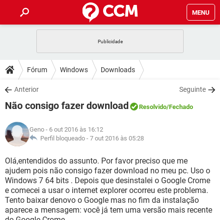
MENU
INÍCIO
JOGOS
WHATSAPP
DICAS
Fórum
Windows
Downloads
CELULAR
FACEBOOK
JOGOS
WHATSAPP
DOWNLOADS
Anterior
Seguinte
OUTLOOK
EXCEL
CELULAR
FACEBOOK
Não consigo fazer download
INSTAGRAM
JOGOS
GMAIL
WHATSAPP
Resolvido
/Fechado
FÓRUM
OUTLOOK
EXCEL
GUIA DE COMPRAS
CELULAR
FACEBOOK
Geno
- 6 out 2016 às 16:12
INSTAGRAM
JOGOS
GMAIL
WHATSAPP
GLOSSÁRIO
Perfil bloqueado -
7 out 2016 às 05:28
OUTLOOK
EXCEL
GUIA DE COMPRAS
CELULAR
FACEBOOK
INSTAGRAM
JOGOS
GMAIL
WHATSAPP
Olá,entendidos do assunto. Por favor preciso que me
OUTLOOK
EXCEL
ajudem pois não consigo fazer download no meu pc. Uso o
GUIA DE COMPRAS
CELULAR
FACEBOOK
Windows 7 64 bits . Depois que desinstalei o Google Crome
INSTAGRAM
GMAIL
e comecei a usar o internet explorer ocorreu este problema.
OUTLOOK
EXCEL
GUIA DE COMPRAS
Tento baixar denovo o Google mas no fim da instalação
INSTAGRAM
GMAIL
aparece a mensagem: você já tem uma versão mais recente
do Google Crome.