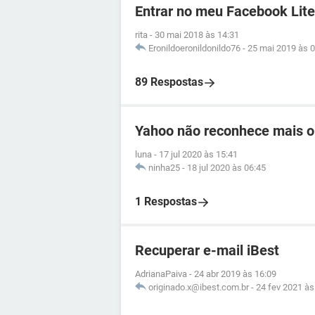
Entrar no meu Facebook Lite
rita
-
30 mai 2018 às 14:31
Eronildoeronildonildo76
-
25 mai 2019 às 0
89 Respostas
Yahoo não reconhece mais o
luna
-
17 jul 2020 às 15:41
ninha25
-
18 jul 2020 às 06:45
1 Respostas
Recuperar e-mail iBest
AdrianaPaiva
-
24 abr 2019 às 16:09
originado.x@ibest.com.br
-
24 fev 2021 às