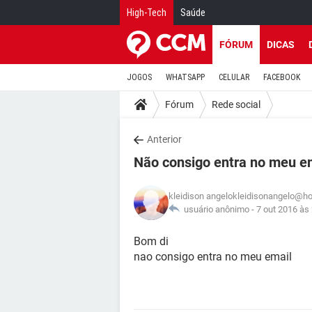
High-Tech
Saúde
FÓRUM
DICAS
JOGOS
WHATSAPP
CELULAR
FACEBOOK
Fórum
Rede social
Anterior
Não consigo entra no meu e
kleidison angelokleidisonangelo@h
usuário anônimo -
7 out 2016 às
Bom di
nao consigo entra no meu email