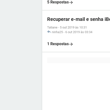
5 Respostas
Recuperar e-mail e senha iB
Tatiane
-
5 out 2019 às 10:31
ninha25
-
6 out 2019 às 03:34
1 Respostas