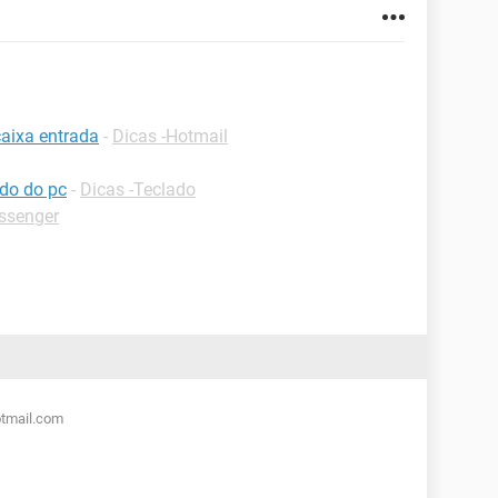
caixa entrada
-
Dicas -Hotmail
ado do pc
-
Dicas -Teclado
ssenger
otmail.com