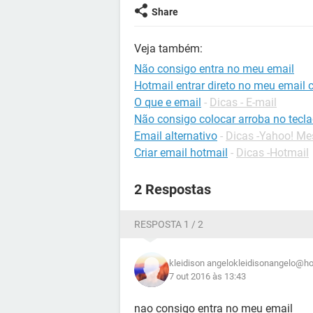
Share
Veja também:
Não consigo entra no meu email
Hotmail entrar direto no meu email 
O que e email
-
Dicas - E-mail
Não consigo colocar arroba no tecl
Email alternativo
-
Dicas -Yahoo! Me
Criar email hotmail
-
Dicas -Hotmail
2 Respostas
RESPOSTA 1 / 2
kleidison angelokleidisonangelo@h
7 out 2016 às 13:43
nao consigo entra no meu email