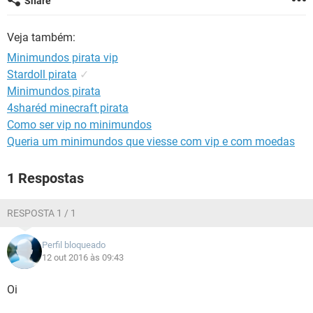
Share
GUIA DE COMPRAS
Veja também:
Minimundos pirata vip
Stardoll pirata
✓
Minimundos pirata
4sharéd minecraft pirata
Como ser vip no minimundos
Queria um minimundos que viesse com vip e com moedas
1 Respostas
RESPOSTA 1 / 1
Perfil bloqueado
12 out 2016 às 09:43
Oi