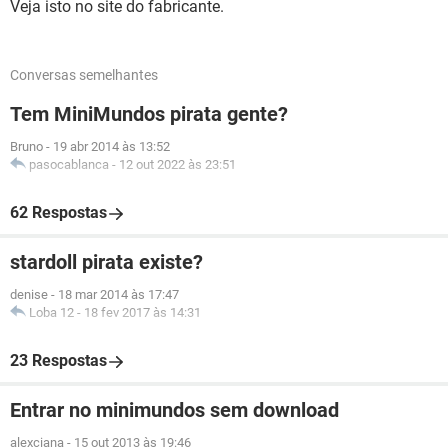
Veja isto no site do fabricante.
Conversas semelhantes
Tem MiniMundos pirata gente?
Bruno
-
19 abr 2014 às 13:52
pasocablanca
-
12 out 2022 às 23:51
62 Respostas
stardoll pirata existe?
denise
-
18 mar 2014 às 17:47
Loba 12
-
18 fev 2017 às 14:31
23 Respostas
Entrar no minimundos sem download
alexciana
-
15 out 2013 às 19:46