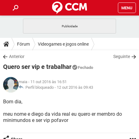
MENU
INÍCIO
JOGOS
WHATSAPP
DICAS
Fórum
Videogames e jogos online
CELULAR
FACEBOOK
JOGOS
WHATSAPP
DOWNLOADS
Anterior
Seguinte
OUTLOOK
EXCEL
CELULAR
FACEBOOK
Quero ser vip e trabalhar
INSTAGRAM
JOGOS
GMAIL
WHATSAPP
Fechado
FÓRUM
OUTLOOK
EXCEL
GUIA DE COMPRAS
CELULAR
FACEBOOK
maia
- 11 out 2016 às 16:51
INSTAGRAM
JOGOS
GMAIL
WHATSAPP
GLOSSÁRIO
Perfil bloqueado -
12 out 2016 às 09:43
OUTLOOK
EXCEL
GUIA DE COMPRAS
CELULAR
FACEBOOK
INSTAGRAM
JOGOS
GMAIL
WHATSAPP
Bom dia,
OUTLOOK
EXCEL
GUIA DE COMPRAS
CELULAR
FACEBOOK
meu nome e diego da vida real eu quero er membro do
INSTAGRAM
GMAIL
minimundos e ser vip pofavor
OUTLOOK
EXCEL
GUIA DE COMPRAS
INSTAGRAM
GMAIL