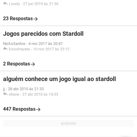
Lovely
-
27 jun 2019 às 21:36
23 Respostas
Jogos parecidos com Stardoll
NicksSantos
-
4 nov 2017 às 20:47
kissehayata
-
10 nov 2017 às 23:12
2 Respostas
alguém conhece um jogo igual ao stardoll
jj
-
28 abr 2010 às 21:33
eliane
-
27 abr 2018 às 14:33
447 Respostas