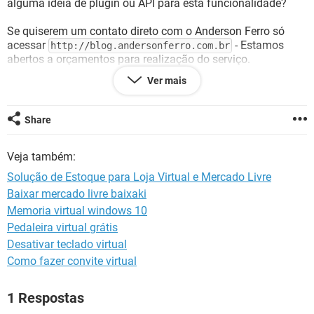
alguma ideia de plugin ou API para esta funcionalidade?
GUIA DE COMPRAS
Se quiserem um contato direto com o Anderson Ferro só
acessar
- Estamos
http://blog.andersonferro.com.br
abertos a orçamentos para realização do serviço.
Ver mais
Obrigado desde já.
Att.
Share
Leo Gomes
Veja também:
Solução de Estoque para Loja Virtual e Mercado Livre
Baixar mercado livre baixaki
Memoria virtual windows 10
Pedaleira virtual grátis
Desativar teclado virtual
Como fazer convite virtual
1 Respostas