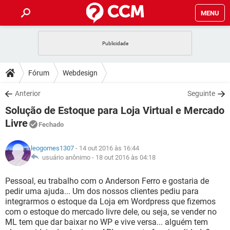
MENU
INÍCIO
JOGOS
WHATSAPP
DICAS
Fórum
Webdesign
CELULAR
FACEBOOK
JOGOS
WHATSAPP
DOWNLOADS
Anterior
Seguinte
OUTLOOK
EXCEL
CELULAR
FACEBOOK
Solução de Estoque para Loja Virtual e Mercado
INSTAGRAM
JOGOS
GMAIL
WHATSAPP
FÓRUM
OUTLOOK
EXCEL
Livre
Fechado
GUIA DE COMPRAS
CELULAR
FACEBOOK
INSTAGRAM
JOGOS
GMAIL
WHATSAPP
GLOSSÁRIO
OUTLOOK
EXCEL
leogomes1307
- 14 out 2016 às 16:44
GUIA DE COMPRAS
CELULAR
FACEBOOK
usuário anônimo -
18 out 2016 às 04:18
INSTAGRAM
JOGOS
GMAIL
WHATSAPP
OUTLOOK
EXCEL
Pessoal, eu trabalho com o Anderson Ferro e gostaria de
GUIA DE COMPRAS
CELULAR
FACEBOOK
INSTAGRAM
GMAIL
pedir uma ajuda... Um dos nossos clientes pediu para
OUTLOOK
EXCEL
integrarmos o estoque da Loja em Wordpress que fizemos
GUIA DE COMPRAS
com o estoque do mercado livre dele, ou seja, se vender no
INSTAGRAM
GMAIL
ML tem que dar baixar no WP e vive versa... alguém tem