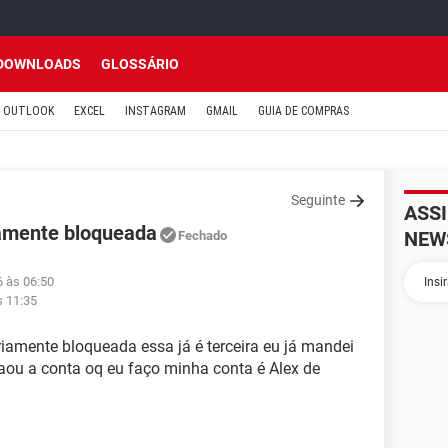
DOWNLOADS
GLOSSÁRIO
OUTLOOK
EXCEL
INSTAGRAM
GMAIL
GUIA DE COMPRAS
Seguinte
ASS
amente bloqueada
NEW
Fechado
6 às 06:50
s 11:35
iamente bloqueada essa já é terceira eu já mandei
ou a conta oq eu faço minha conta é Alex de