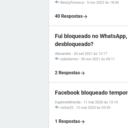
Beizzyfonseca
-
5 nov 2022 às 18:06
40 Respostas
Fui bloqueado no WhatsApp, 
desbloqueado?
Alexandre
-
20 set 2021 às 12:17
izabelamor
-
30 nov 2021 às 09:11
2 Respostas
Facebook bloqueado tempor
DaphneMiranda
-
11 mai 2020 às 13:19
ninha25
-
12 mai 2020 às 03:39
1 Respostas