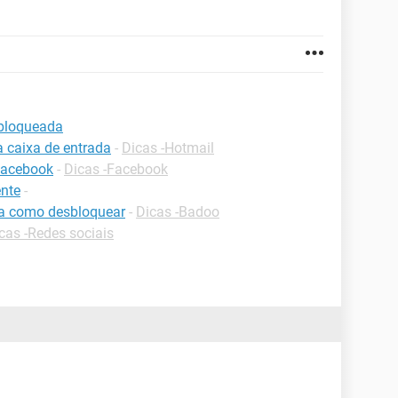
 bloqueada
a caixa de entrada
-
Dicas -Hotmail
facebook
-
Dicas -Facebook
nte
-
da como desbloquear
-
Dicas -Badoo
cas -Redes sociais