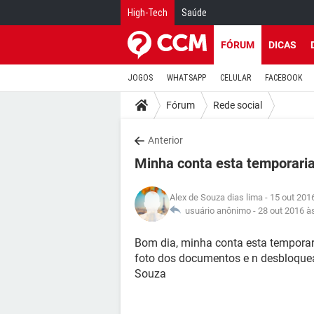
High-Tech
Saúde
FÓRUM
DICAS
JOGOS
WHATSAPP
CELULAR
FACEBOOK
Fórum
Rede social
Anterior
Minha conta esta temporari
Alex de Souza dias lima
- 15 out 201
usuário anônimo -
28 out 2016 à
Bom dia, minha conta esta temporar
foto dos documentos e n desbloquea
Souza