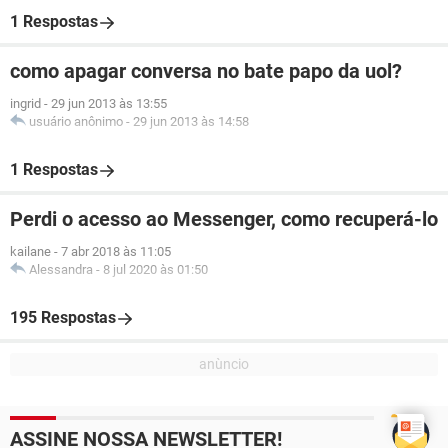
1 Respostas
como apagar conversa no bate papo da uol?
ingrid
-
29 jun 2013 às 13:55
usuário anônimo
-
29 jun 2013 às 14:58
1 Respostas
Perdi o acesso ao Messenger, como recuperá-lo
kailane
-
7 abr 2018 às 11:05
Alessandra
-
8 jul 2020 às 01:50
195 Respostas
ASSINE NOSSA NEWSLETTER!