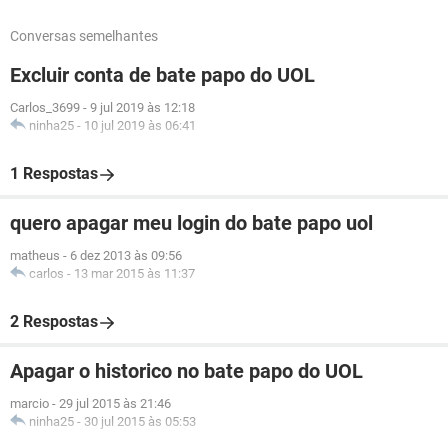
Conversas semelhantes
Excluir conta de bate papo do UOL
Carlos_3699
-
9 jul 2019 às 12:18
ninha25
-
10 jul 2019 às 06:41
1 Respostas
quero apagar meu login do bate papo uol
matheus
-
6 dez 2013 às 09:56
carlos
-
13 mar 2015 às 11:37
2 Respostas
Apagar o historico no bate papo do UOL
marcio
-
29 jul 2015 às 21:46
ninha25
-
30 jul 2015 às 05:53