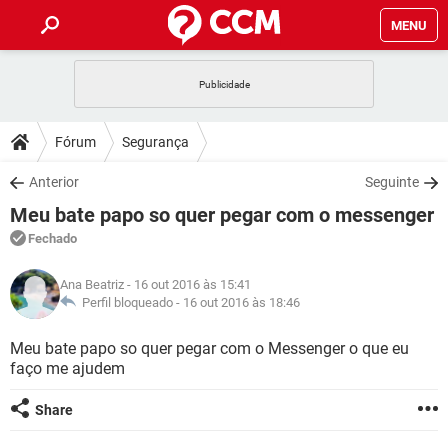
MENU
INÍCIO
JOGOS
WHATSAPP
DICAS
Fórum
Segurança
CELULAR
FACEBOOK
JOGOS
WHATSAPP
DOWNLOADS
Anterior
Seguinte
OUTLOOK
EXCEL
CELULAR
FACEBOOK
Meu bate papo so quer pegar com o messenger
INSTAGRAM
JOGOS
GMAIL
WHATSAPP
FÓRUM
OUTLOOK
EXCEL
Fechado
GUIA DE COMPRAS
CELULAR
FACEBOOK
INSTAGRAM
JOGOS
GMAIL
WHATSAPP
GLOSSÁRIO
OUTLOOK
Ana Beatriz
- 16 out 2016 às 15:41
EXCEL
GUIA DE COMPRAS
CELULAR
FACEBOOK
Perfil bloqueado -
16 out 2016 às 18:46
INSTAGRAM
JOGOS
GMAIL
WHATSAPP
OUTLOOK
EXCEL
Meu bate papo so quer pegar com o Messenger o que eu
GUIA DE COMPRAS
CELULAR
FACEBOOK
faço me ajudem
INSTAGRAM
GMAIL
OUTLOOK
EXCEL
GUIA DE COMPRAS
Share
INSTAGRAM
GMAIL