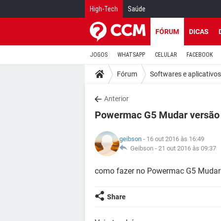
High-Tech
Saúde
FÓRUM
DICAS
JOGOS
WHATSAPP
CELULAR
FACEBOOK
Fórum
Softwares e aplicativos
Anterior
Powermac G5 Mudar versão 1
geibson
- 16 out 2016 às 16:49
Geibson -
21 out 2016 às 09:37
como fazer no Powermac G5 Mudar da
Share