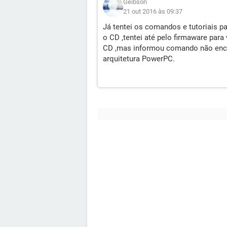
Geibson
21 out 2016 às 09:37
Já tentei os comandos e tutoriais p
o CD ,tentei até pelo firmaware para
CD ,mas informou comando não enc
arquitetura PowerPC.