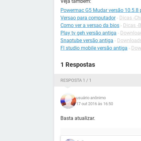
Veja também:
Powermac G5 Mudar versão 10.5.8 p
Versao para computador
-
Dicas -C
Como ver a versao da bios
-
Dicas -
Play tv geh versão antiga
-
Downloads
Snaptube versão antiga
-
Downloads
Fl studio mobile versão antiga
-
Down
1 Respostas
RESPOSTA 1 / 1
usuário anônimo
17 out 2016 às 16:50
Basta atualizar.