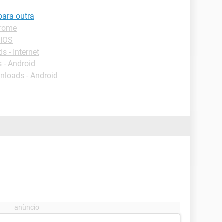
ara outra
hrome
BIOS
 - Internet
 - Android
loads - Android