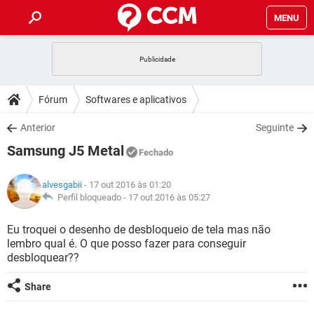
MENU
INÍCIO
JOGOS
WHATSAPP
DICAS
Fórum
Softwares e aplicativos
CELULAR
FACEBOOK
JOGOS
WHATSAPP
DOWNLOADS
Anterior
Seguinte
OUTLOOK
EXCEL
CELULAR
FACEBOOK
Samsung J5 Metal
INSTAGRAM
JOGOS
GMAIL
WHATSAPP
Fechado
FÓRUM
OUTLOOK
EXCEL
GUIA DE COMPRAS
CELULAR
FACEBOOK
alvesgabii
- 17 out 2016 às 01:20
INSTAGRAM
JOGOS
GMAIL
WHATSAPP
GLOSSÁRIO
Perfil bloqueado -
17 out 2016 às 05:27
OUTLOOK
EXCEL
GUIA DE COMPRAS
CELULAR
FACEBOOK
INSTAGRAM
JOGOS
GMAIL
WHATSAPP
Eu troquei o desenho de desbloqueio de tela mas não
OUTLOOK
EXCEL
lembro qual é. O que posso fazer para conseguir
GUIA DE COMPRAS
CELULAR
FACEBOOK
desbloquear??
INSTAGRAM
GMAIL
OUTLOOK
EXCEL
GUIA DE COMPRAS
Share
INSTAGRAM
GMAIL