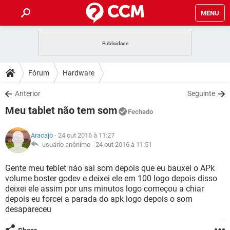
MENU
INÍCIO
JOGOS
WHATSAPP
DICAS
Fórum
Hardware
CELULAR
FACEBOOK
JOGOS
WHATSAPP
DOWNLOADS
Anterior
Seguinte
OUTLOOK
EXCEL
CELULAR
FACEBOOK
Meu tablet não tem som
INSTAGRAM
JOGOS
GMAIL
WHATSAPP
Fechado
FÓRUM
OUTLOOK
EXCEL
GUIA DE COMPRAS
CELULAR
FACEBOOK
Aracajo
- 24 out 2016 à 11:27
INSTAGRAM
JOGOS
GMAIL
WHATSAPP
GLOSSÁRIO
usuário anônimo -
24 out 2016 à 11:51
OUTLOOK
EXCEL
GUIA DE COMPRAS
CELULAR
FACEBOOK
INSTAGRAM
JOGOS
GMAIL
WHATSAPP
Gente meu teblet náo sai som depois que eu bauxei o APk
OUTLOOK
EXCEL
volume boster godev e deixei ele em 100 logo depois disso
GUIA DE COMPRAS
CELULAR
FACEBOOK
deixei ele assim por uns minutos logo começou a chiar
INSTAGRAM
GMAIL
depois eu forcei a parada do apk logo depois o som
OUTLOOK
EXCEL
GUIA DE COMPRAS
desapareceu
INSTAGRAM
GMAIL