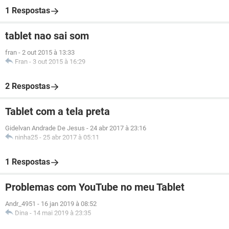
1 Respostas
tablet nao sai som
fran
-
2 out 2015 à 13:33
Fran
-
3 out 2015 à 16:29
2 Respostas
Tablet com a tela preta
Gidelvan Andrade De Jesus
-
24 abr 2017 à 23:16
ninha25
-
25 abr 2017 à 05:11
1 Respostas
Problemas com YouTube no meu Tablet
Andr_4951
-
16 jan 2019 à 08:52
Dina
-
14 mai 2019 à 23:35