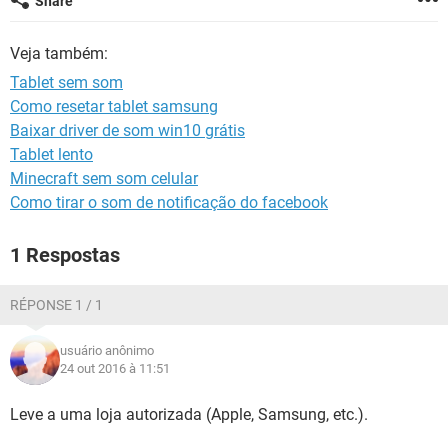
Share
GUIA DE COMPRAS
Veja também:
Tablet sem som
Como resetar tablet samsung
Baixar driver de som win10 grátis
Tablet lento
Minecraft sem som celular
Como tirar o som de notificação do facebook
1 Respostas
RÉPONSE 1 / 1
usuário anônimo
24 out 2016 à 11:51
Leve a uma loja autorizada (Apple, Samsung, etc.).