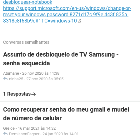
desbloquear-notebook
https://support.microsoft.com/en-us/windows/change-or-
reset-your-windows-password-8271d17c-9f9e-443f-835a-
8318c8f68b9c#1TC=windows-10
Conversas semelhantes
Assunto de desbloqueio de TV Samsung -
senha esquecida
Atumane
-
26 nov 2020 às 11:38
ninha25
-
27 nov 2020 às 05:05
1 Respostas
Como recuperar senha do meu gmail e mudei
de número de celular
Greice
-
16 mar 2021 às 14:32
DemissonFagner
-
24 jan 2023 às 14:01