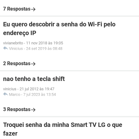
7 Respostas
Eu quero descobrir a senha do Wi-Fi pelo
endereço IP
vivianebrito
-
11 nov 2018 às 19:05
Vinicius
-
24 set 2019 às 08:48
2 Respostas
nao tenho a tecla shift
vinicius
-
21 jul 2012 às 19:47
Marco
-
7 jul 2023 às 13:54
3 Respostas
Troquei senha da minha Smart TV LG o que
fazer