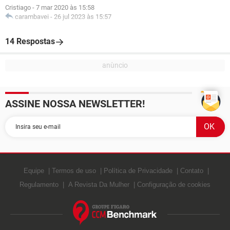
Cristiago
-
7 mar 2020 às 15:58
carambavei
-
26 jul 2023 às 15:57
14 Respostas
ASSINE NOSSA NEWSLETTER!
Equipe
Termos de uso
Política de Privacidade
Contato
Regulamento
A Revista Da Mulher
Configuração de cookies