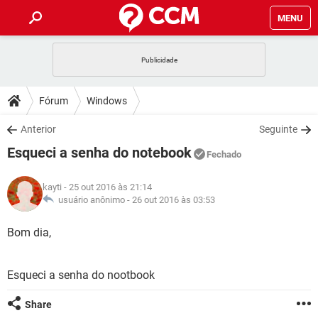
MENU
INÍCIO
JOGOS
WHATSAPP
DICAS
Fórum
Windows
CELULAR
FACEBOOK
JOGOS
WHATSAPP
DOWNLOADS
Anterior
Seguinte
OUTLOOK
EXCEL
CELULAR
FACEBOOK
Esqueci a senha do notebook
INSTAGRAM
JOGOS
GMAIL
WHATSAPP
Fechado
FÓRUM
OUTLOOK
EXCEL
GUIA DE COMPRAS
CELULAR
FACEBOOK
kayti
- 25 out 2016 às 21:14
INSTAGRAM
JOGOS
GMAIL
WHATSAPP
GLOSSÁRIO
usuário anônimo -
26 out 2016 às 03:53
OUTLOOK
EXCEL
GUIA DE COMPRAS
CELULAR
FACEBOOK
INSTAGRAM
JOGOS
GMAIL
WHATSAPP
Bom dia,
OUTLOOK
EXCEL
GUIA DE COMPRAS
CELULAR
FACEBOOK
INSTAGRAM
GMAIL
Esqueci a senha do nootbook
OUTLOOK
EXCEL
GUIA DE COMPRAS
INSTAGRAM
GMAIL
Share