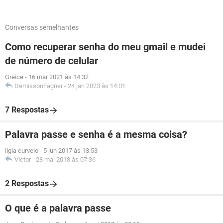
Conversas semelhantes
Como recuperar senha do meu gmail e mudei
de número de celular
Greice
-
16 mar 2021 às 14:32
DemissonFagner
-
24 jan 2023 às 14:01
7 Respostas
Palavra passe e senha é a mesma coisa?
ligia curvelo
-
5 jun 2017 às 13:53
Victor
-
28 mai 2018 às 07:36
2 Respostas
O que é a palavra passe