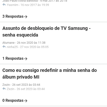
Joao Paulo costa Barbosa
-
4 mai 2017 às 20:18
Yasmim
-
16 nov 2017 às 19:39
3 Respostas
Assunto de desbloqueio de TV Samsung -
senha esquecida
Atumane
-
26 nov 2020 às 11:38
ninha25
-
27 nov 2020 às 05:05
1 Respostas
Como eu consigo redefinir a minha senha do
álbum privado MI
Zezin
-
26 set 2023 às 03:44
Zezin
-
26 set 2023 às 03:44
0 Respostas