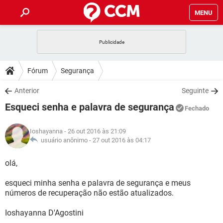
MENU
INÍCIO
JOGOS
WHATSAPP
DICAS
Fórum
Segurança
CELULAR
FACEBOOK
JOGOS
WHATSAPP
DOWNLOADS
Anterior
Seguinte
OUTLOOK
EXCEL
CELULAR
FACEBOOK
Esqueci senha e palavra de segurança
INSTAGRAM
JOGOS
GMAIL
WHATSAPP
Fechado
FÓRUM
OUTLOOK
EXCEL
GUIA DE COMPRAS
CELULAR
FACEBOOK
Ioshayanna
- 26 out 2016 às 21:09
INSTAGRAM
JOGOS
GMAIL
WHATSAPP
GLOSSÁRIO
usuário anônimo -
27 out 2016 às 04:17
OUTLOOK
EXCEL
GUIA DE COMPRAS
CELULAR
FACEBOOK
INSTAGRAM
JOGOS
GMAIL
WHATSAPP
olá,
OUTLOOK
EXCEL
GUIA DE COMPRAS
CELULAR
FACEBOOK
esqueci minha senha e palavra de segurança e meus
INSTAGRAM
GMAIL
números de recuperação não estão atualizados.
OUTLOOK
EXCEL
GUIA DE COMPRAS
INSTAGRAM
GMAIL
Ioshayanna D'Agostini