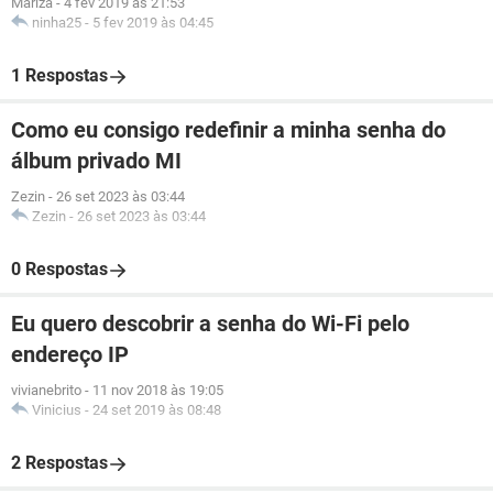
Mariza
-
4 fev 2019 às 21:53
ninha25
-
5 fev 2019 às 04:45
1 Respostas
Como eu consigo redefinir a minha senha do
álbum privado MI
Zezin
-
26 set 2023 às 03:44
Zezin
-
26 set 2023 às 03:44
0 Respostas
Eu quero descobrir a senha do Wi-Fi pelo
endereço IP
vivianebrito
-
11 nov 2018 às 19:05
Vinicius
-
24 set 2019 às 08:48
2 Respostas