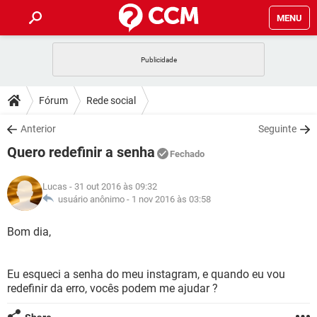
MENU
INÍCIO
JOGOS
WHATSAPP
DICAS
Fórum
Rede social
CELULAR
FACEBOOK
JOGOS
WHATSAPP
DOWNLOADS
Anterior
Seguinte
OUTLOOK
EXCEL
CELULAR
FACEBOOK
Quero redefinir a senha
INSTAGRAM
JOGOS
GMAIL
WHATSAPP
Fechado
FÓRUM
OUTLOOK
EXCEL
GUIA DE COMPRAS
CELULAR
FACEBOOK
Lucas
- 31 out 2016 às 09:32
INSTAGRAM
JOGOS
GMAIL
WHATSAPP
GLOSSÁRIO
usuário anônimo -
1 nov 2016 às 03:58
OUTLOOK
EXCEL
GUIA DE COMPRAS
CELULAR
FACEBOOK
INSTAGRAM
JOGOS
GMAIL
WHATSAPP
Bom dia,
OUTLOOK
EXCEL
GUIA DE COMPRAS
CELULAR
FACEBOOK
INSTAGRAM
GMAIL
Eu esqueci a senha do meu instagram, e quando eu vou
OUTLOOK
EXCEL
GUIA DE COMPRAS
redefinir da erro, vocês podem me ajudar ?
INSTAGRAM
GMAIL