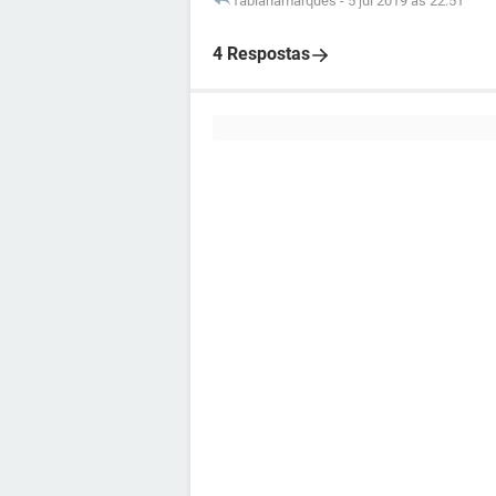
fabianamarques
-
5 jul 2019 às 22:51
4 Respostas