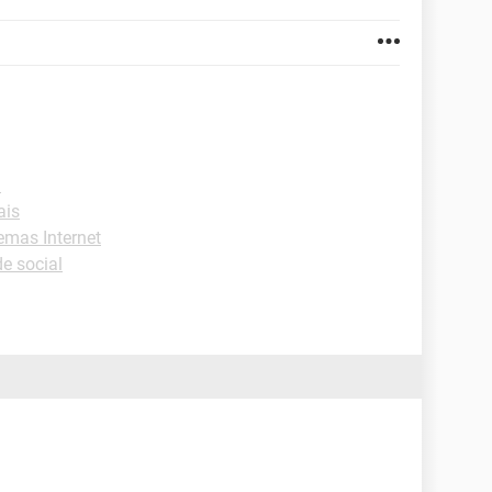
l
ais
emas Internet
e social