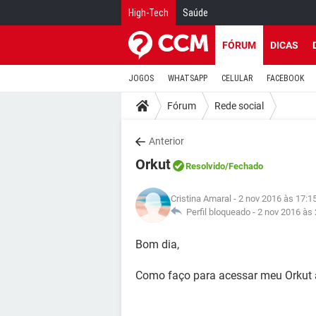
High-Tech
Saúde
FÓRUM
DICAS
JOGOS
WHATSAPP
CELULAR
FACEBOOK
Fórum
Rede social
Anterior
Orkut
Resolvido
/Fechado
Cristina Amaral
- 2 nov 2016 às 17:1
Perfil bloqueado -
2 nov 2016 às 
Bom dia,
Como faço para acessar meu Orkut 