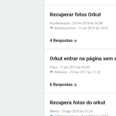
Recuperar fotos Orkut
Rosileasousa
-
23 fev 2018 às 10:58
Bebelsanches
-
17 jan 2019 às 10:07
4 Respostas
Orkut entrar na página sem
Erika
-
17 jun 2017 às 00:00
Eldenice
-
23 nov 2017 às 11:32
6 Respostas
Recupera fotos do orkut
Mamy
-
19 ago 2018 às 21:25