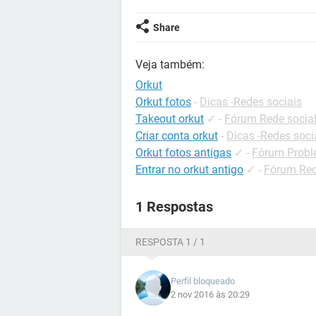
Share
Veja também:
Orkut
Orkut fotos
-
Dicas -Redes sociais
Takeout orkut
✓
-
Fórum Rede socia
Criar conta orkut
-
Dicas -Redes soci
Orkut fotos antigas
✓
-
Fórum Probl
Entrar no orkut antigo
✓
-
Fórum Red
1 Respostas
RESPOSTA 1 / 1
Perfil bloqueado
2 nov 2016 às 20:29