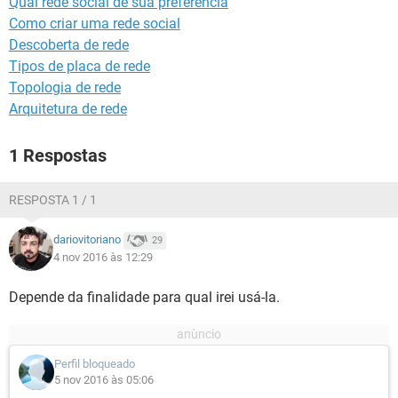
Qual rede social de sua preferencia
GUIA DE COMPRAS
Como criar uma rede social
Descoberta de rede
Tipos de placa de rede
Topologia de rede
Arquitetura de rede
1 Respostas
RESPOSTA 1 / 1
dariovitoriano
29
4 nov 2016 às 12:29
Depende da finalidade para qual irei usá-la.
Perfil bloqueado
5 nov 2016 às 05:06