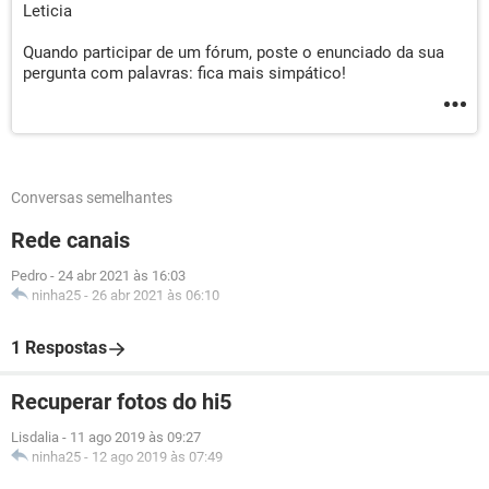
Leticia
Quando participar de um fórum, poste o enunciado da sua
pergunta com palavras: fica mais simpático!
Conversas semelhantes
Rede canais
Pedro
-
24 abr 2021 às 16:03
ninha25
-
26 abr 2021 às 06:10
1 Respostas
Recuperar fotos do hi5
Lisdalia
-
11 ago 2019 às 09:27
ninha25
-
12 ago 2019 às 07:49