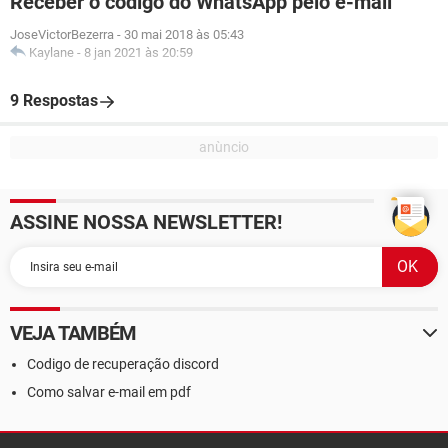
Receber o código do WhatsApp pelo e-mail
JoseVictorBezerra
-
30 mai 2018 às 05:43
Kaylane
-
8 jan 2021 às 20:59
9 Respostas
ASSINE NOSSA NEWSLETTER!
VEJA TAMBÉM
Codigo de recuperação discord
Como salvar e-mail em pdf