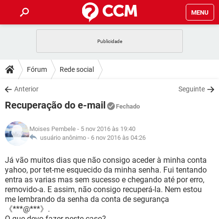
MENU
INÍCIO
JOGOS
WHATSAPP
DICAS
Fórum
Rede social
CELULAR
FACEBOOK
JOGOS
WHATSAPP
DOWNLOADS
Anterior
Seguinte
OUTLOOK
EXCEL
CELULAR
FACEBOOK
Recuperação do e-mail
INSTAGRAM
JOGOS
GMAIL
WHATSAPP
Fechado
FÓRUM
OUTLOOK
EXCEL
GUIA DE COMPRAS
CELULAR
FACEBOOK
Moises Pembele
- 5 nov 2016 às 19:40
INSTAGRAM
JOGOS
GMAIL
WHATSAPP
GLOSSÁRIO
usuário anônimo -
6 nov 2016 às 04:26
OUTLOOK
EXCEL
GUIA DE COMPRAS
CELULAR
FACEBOOK
INSTAGRAM
JOGOS
GMAIL
WHATSAPP
Já vão muitos dias que não consigo aceder à minha conta
OUTLOOK
EXCEL
yahoo, por tet-me esquecido da minha senha. Fui tentando
GUIA DE COMPRAS
CELULAR
FACEBOOK
entra as varias mas sem sucesso e chegando até por erro,
INSTAGRAM
GMAIL
removido-a. E assim, não consigo recuperá-la. Nem estou
OUTLOOK
EXCEL
GUIA DE COMPRAS
me lembrando da senha da conta de segurança
INSTAGRAM
GMAIL
《***@***》.
O que devo fazer neste caso?