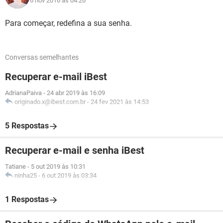
6 nov 2016 às 04:26
Para começar, redefina a sua senha.
Conversas semelhantes
Recuperar e-mail iBest
AdrianaPaiva
-
24 abr 2019 às 16:09
originado.x@ibest.com.br
-
24 fev 2021 às 14:53
5 Respostas
Recuperar e-mail e senha iBest
Tatiane
-
5 out 2019 às 10:31
ninha25
-
6 out 2019 às 03:34
1 Respostas