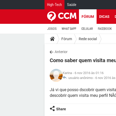
High-Tech
Saúde
FÓRUM
DICAS
JOGOS
WHATSAPP
CELULAR
FACEBOOK
Fórum
Rede social
Anterior
Como saber quem visita meu
Karina
- 6 nov 2016 às 01:16
usuário anônimo -
6 nov 2016 às
Já vi que posso dscobrir quem visit
descobrir quem visita meu perfil
Share