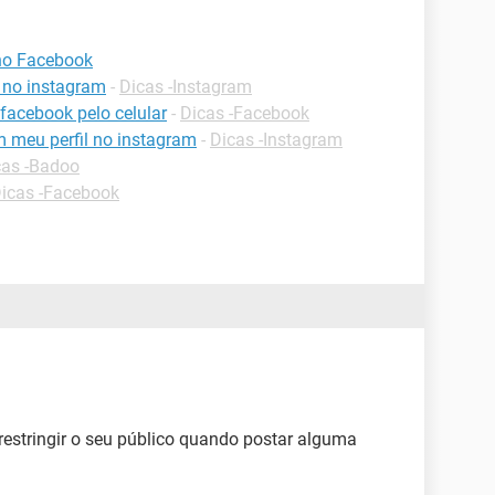
 no Facebook
 no instagram
-
Dicas -Instagram
 facebook pelo celular
-
Dicas -Facebook
 meu perfil no instagram
-
Dicas -Instagram
cas -Badoo
icas -Facebook
estringir o seu público quando postar alguma