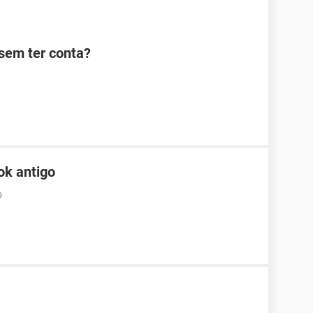
sem ter conta?
ok antigo
9