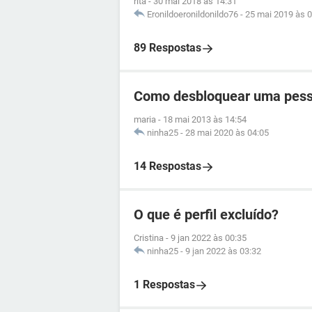
rita
-
30 mai 2018 às 14:31
Eronildoeronildonildo76
-
25 mai 2019 às 0
89 Respostas
Como desbloquear uma pess
maria
-
18 mai 2013 às 14:54
ninha25
-
28 mai 2020 às 04:05
14 Respostas
O que é perfil excluído?
Cristina
-
9 jan 2022 às 00:35
ninha25
-
9 jan 2022 às 03:32
1 Respostas