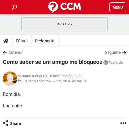
MENU
INÍCIO
JOGOS
WHATSAPP
DICAS
Fórum
Rede social
CELULAR
FACEBOOK
JOGOS
WHATSAPP
DOWNLOADS
Anterior
Seguinte
OUTLOOK
EXCEL
CELULAR
FACEBOOK
Como saber se um amigo me bloqueou
INSTAGRAM
JOGOS
GMAIL
WHATSAPP
Fechado
FÓRUM
OUTLOOK
EXCEL
GUIA DE COMPRAS
CELULAR
FACEBOOK
ze maria rodrigues
- 6 nov 2016 às 20:28
INSTAGRAM
JOGOS
GMAIL
WHATSAPP
GLOSSÁRIO
usuário anônimo -
7 nov 2016 às 04:10
OUTLOOK
EXCEL
GUIA DE COMPRAS
CELULAR
FACEBOOK
INSTAGRAM
JOGOS
GMAIL
WHATSAPP
Bom dia,
OUTLOOK
EXCEL
GUIA DE COMPRAS
CELULAR
FACEBOOK
boa noite
INSTAGRAM
GMAIL
OUTLOOK
EXCEL
GUIA DE COMPRAS
INSTAGRAM
GMAIL
Share