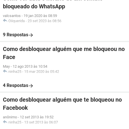
bloqueado do WhatsApp
valcsantos
-
19 jan 2020 às 08:59
Oiiquerida
-
23 set 2023 às 08:56
9 Respostas
Como desbloquear alguém que me bloqueou no
Face
May
-
12 ago 2013 às 10:54
ninha25
-
15 mar 2020 às 05:42
4 Respostas
Como desbloquear alguém que te bloqueou no
Facebook
anônimo
-
12 set 2013 às 19:52
ninha25
-
13 set 2013 às 06:07