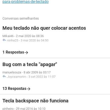
para-problemas-de-teclado
Conversas semelhantes
Meu teclado não quer colocar acentos
Mikai46
-
2 mai 2020 às 08:36
ninha25
-
3 mai 2020 às 04:50
1 Respostas
Bug com a tecla "apagar"
manuelsouza
-
8 abr 2009 às 03:17
Joyceamorim
-
3 set 2022 às 11:07
13 Respostas
Tecla backspace não funciona
pinheiro
-
29 mai 2016 às 10:10